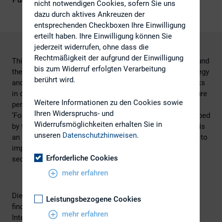
Publikationsform
Externe Publikationen
nicht notwendigen Cookies, sofern Sie uns
dazu durch aktives Ankreuzen der
entsprechenden Checkboxen Ihre Einwilligung
erteilt haben. Ihre Einwilligung können Sie
jederzeit widerrufen, ohne dass die
Rechtmäßigkeit der aufgrund der Einwilligung
This publication provides guidance for public bodies around
bis zum Widerruf erfolgten Verarbeitung
the globe to help them think holistically about their strategy
berührt wird.
and plans, make informed decisions and manage key risks
in order to build stakeholder confidence and improve future
Weitere Informationen zu den Cookies sowie
performance.
Ihren Widerspruchs- und
‘Focusing on Value Creation in the Public Sector’, developed
Widerrufsmöglichkeiten erhalten Sie in
by the IIRC and CIPFA with support from the World Bank, is
unseren
Datenschutzhinweisen
.
an introductory guide for leaders on Integrated Reporting to
improve their understanding of the services the public
Erforderliche Cookies
sector delivers and the value they create.
mehr erfahren
Die vollständige Studie zum Thema Integrated Reporting
Leistungsbezogene Cookies
finden Sie
hier
auf der Intenetseite des International
mehr erfahren
Integrated Reporting Council (
IIRC
)