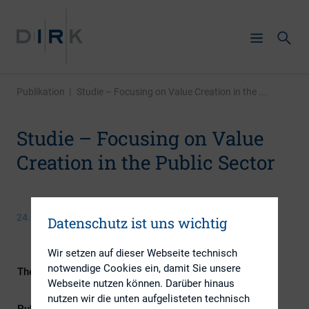
Publikation
|
Studie – Focusing on Value Creation in the ...
Studie – Focusing on Value
Creation in the Public Sector
24. Oktober 2016
Datenschutz ist uns wichtig
Wir setzen auf dieser Webseite technisch
notwendige Cookies ein, damit Sie unsere
Themengebiet
ESG (inkl. Nachhaltigkeit &
Webseite nutzen können. Darüber hinaus
Governance)
nutzen wir die unten aufgelisteten technisch