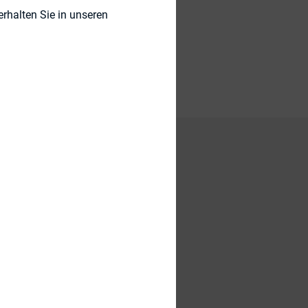
rhalten Sie in unseren
Head-Position von
IR tätigen
f.
.