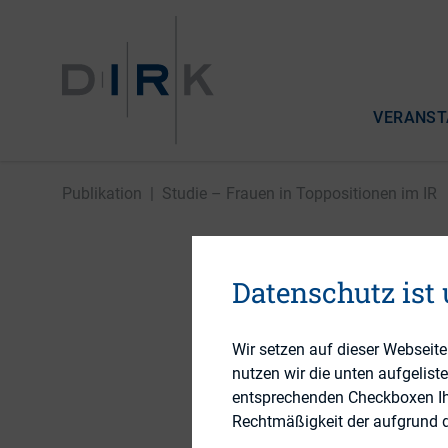
VERANST
Publikation
|
Studie – Frauen in Toppositionen im IR
Studie –
Datenschutz ist
Wir setzen auf dieser Webseit
nutzen wir die unten aufgelist
27. Januar 2017
entsprechenden Checkboxen Ihre
Rechtmäßigkeit der aufgrund de