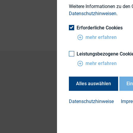
Weitere Informationen zu den 
Themengebiet
Datenschutzhinweisen
.
Publikationsform
Erforderliche Cookies
mehr erfahren
Leistungsbezogene Cooki
mehr erfahren
Eine neue Studie de
Alles auswählen
Ei
einer Frau besetzt 
Personen, so zeigt 
Datenschutzhinweise
Impr
Die komplette Stud