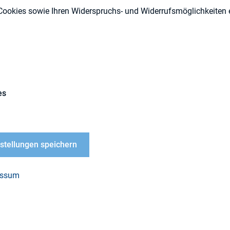
Cookies sowie Ihren Widerspruchs- und Widerrufsmöglichkeiten e
IR-Kompetenz
Externe Publikationen
es
s IR Magazine zeigt, dass lediglich jede dritte IR-
nstellungen speichern
wird. Betrachtet man jedoch die Verteilung aller im 
die Studie eine nahezu gleichmäßige Verteilung au
essum
ie lesen Sie
hier
auf der Webseite des
IR Magazine