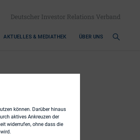
Deutscher Investor Relations Verband
AKTUELLES & MEDIATHEK
ÜBER UNS
n im IR
nutzen können. Darüber hinaus
durch aktives Ankreuzen der
eit widerrufen, ohne dass die
wird.