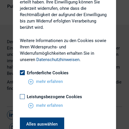
erteilt haben. Ihre Einwilligung können Sie
Publikationsform
Externe Publikationen
jederzeit widerrufen, ohne dass die
Rechtmäßigkeit der aufgrund der Einwilligung
bis zum Widerruf erfolgten Verarbeitung
berührt wird.
Weitere Informationen zu den Cookies sowie
Der Arbeitsmarkt verändert sich seit Jahren: Zahlreiche
Ihren Widerspruchs- und
Einflussfaktoren wie Fachkräfte-Engpässe, demografischer
Widerrufsmöglichkeiten erhalten Sie in
und technologischer Wandel machen es den Unternehmen
unseren
Datenschutzhinweisen
.
immer schwerer, geeignete Mitarbeiter zu finden und zu
halten. Wie also müssen Unternehmen kommunizieren, um
Erforderliche Cookies
Bewerber und Mitarbeiter für sich zu gewinnen?
mehr erfahren
Antworten liefert die HR-Studie von NetFed. Mehr zur Studie
finden Sie
hier
.
Leistungsbezogene Cookies
mehr erfahren
Teilen
Alles auswählen