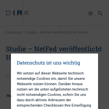
Publikation
|
Studie – NetFed veröffentlicht HR-Studie
Studie – NetFed veröffentlicht
HR-Studie
Datenschutz ist uns wichtig
Wir setzen auf dieser Webseite technisch
21. Juni 2017
notwendige Cookies ein, damit Sie unsere
Webseite nutzen können. Darüber hinaus
nutzen wir die unten aufgelisteten technisch
nicht notwendigen Cookies, sofern Sie uns
Themengebiete
Digitalisierung, ESG (inkl.
dazu durch aktives Ankreuzen der
Nachhaltigkeit & Governance), IR-
entsprechenden Checkboxen Ihre Einwilligung
Kompetenz