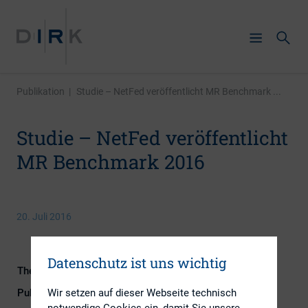
Publikation
|
Studie – NetFed veröffentlicht MR Benchmark ...
Studie – NetFed veröffentlicht
MR Benchmark 2016
20. Juli 2016
Datenschutz ist uns wichtig
Themengebiete
Digitalisierung, IR-Kompetenz
Wir setzen auf dieser Webseite technisch
Publikationsform
Externe Publikationen
notwendige Cookies ein, damit Sie unsere