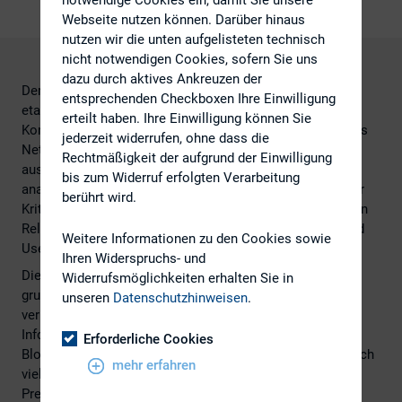
Webseite nutzen können. Darüber hinaus
nutzen wir die unten aufgelisteten technisch
nicht notwendigen Cookies, sofern Sie uns
dazu durch aktives Ankreuzen der
Der Media Relations Benchmark von NetFed ist eine fest
entsprechenden Checkboxen Ihre Einwilligung
etablierte jährliche Studie zum Status quo digitaler MR-
erteilt haben. Ihre Einwilligung können Sie
Kommunikation. Für den aktuellen MR Benchmark hat das
jederzeit widerrufen, ohne dass die
NetFed-Team die Media-Relations-Websites von 75
Rechtmäßigkeit der aufgrund der Einwilligung
ausgewählten großen Unternehmen mit Konzernstruktur
bis zum Widerruf erfolgten Verarbeitung
analysiert und hinsichtlich 72 unterschiedlich gewichteter
berührt wird.
Kriterien untersucht. Die Kriterien sind den drei Kategorien
Relationship Management, Informationsmanagement und
Weitere Informationen zu den Cookies sowie
User Experience zugeordnet.
Ihren Widerspruchs- und
Die Ergebnisse zeigen, dass viele Unternehmen ihre
Widerrufsmöglichkeiten erhalten Sie in
grundlegenden Hausaufgaben gemacht haben. Allerdings
unseren
Datenschutzhinweisen
.
verlinken die wenigsten Unternehmen auf externe
Informationen und benennen keine Ansprechpartner für
Erforderliche Cookies
Blogger. Grundlegende technische Funktionen werden noch
mehr erfahren
viel zu wenig eingesetzt: Nach Tags sortierte
Pressemitteilungen, Sharefunktionen mit sozialen