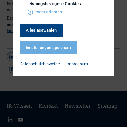
Netzwerken oder Twitter-Walls im MR-Bereich suchen
Leistungsbezogene Cookies
Websitebesucher oftmals vergeblich.
mehr erfahren
Den MR Benchmark 2016, die Ergebnisse, Rankings,
ausführliche Informationen und Best Practices finden Sie
Alles auswählen
hier
auf der MR Benchmark-Seite von
NetFed
.
Einstellungen speichern
Teilen
Datenschutzhinweise
Impressum
IR-Wissen
Kontakt
Newsletter
Sitemap