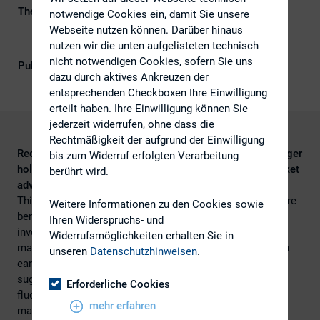
Themengebiete
Berichterstattung, ESG (inkl.
notwendige Cookies ein, damit Sie unsere
Nachhaltigkeit & Governance), IR-
Webseite nutzen können. Darüber hinaus
Kompetenz
nutzen wir die unten aufgelisteten technisch
nicht notwendigen Cookies, sofern Sie uns
Publikationsform
Externe Publikationen
dazu durch aktives Ankreuzen der
entsprechenden Checkboxen Ihre Einwilligung
erteilt haben. Ihre Einwilligung können Sie
jederzeit widerrufen, ohne dass die
Rechtmäßigkeit der aufgrund der Einwilligung
Recent research demonstrates a connection between larger
bis zum Widerruf erfolgten Verarbeitung
holdings from long-term active investors and stock market
berührt wird.
advantages.
This latest report investigates the possibility that there are
Weitere Informationen zu den Cookies sowie
benefits to companies in attracting a core of long term
Ihren Widerspruchs- und
investors, such as helping insulate management from
Widerrufsmöglichkeiten erhalten Sie in
market changes by reducing the share price change when
unseren
Datenschutzhinweisen
.
earnings expectations are adjusted. The report also
suggests that this reduced sensitivity to market
Erforderliche Cookies
fluctuations should allow management more freedom to
mehr erfahren
manage the business for the long term and this should