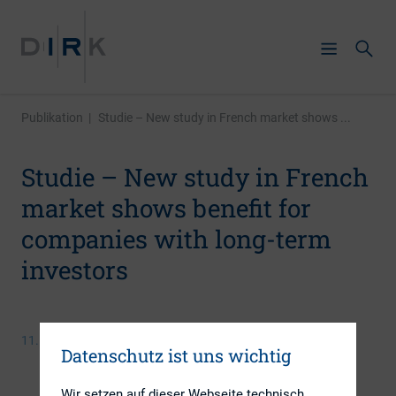
Publikation
|
Studie – New study in French market shows ...
Studie – New study in French
market shows benefit for
companies with long-term
investors
11. August 2016
Datenschutz ist uns wichtig
Wir setzen auf dieser Webseite technisch