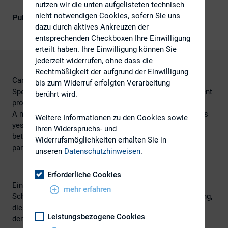
Kompetenz
nutzen wir die unten aufgelisteten technisch
nicht notwendigen Cookies, sofern Sie uns
Publikationsform
Externe Publikationen
dazu durch aktives Ankreuzen der
entsprechenden Checkboxen Ihre Einwilligung
erteilt haben. Ihre Einwilligung können Sie
jederzeit widerrufen, ohne dass die
Rechtmäßigkeit der aufgrund der Einwilligung
Can financial intelligence be found in the “twitterverse”?
bis zum Widerruf erfolgten Verarbeitung
Specifically, does a vast amount of social media sentiment
berührt wird.
provide clues to how a stock will perform?
A new study by a Johns Hopkins business professor says
Weitere Informationen zu den Cookies sowie
yes, a strong contemporaneous correlation does exist
Ihren Widerspruchs- und
between the mood of a day’s worth of tweets about a
Widerrufsmöglichkeiten erhalten Sie in
particular stock and the performance of that stock.
unseren
Datenschutzhinweisen
.
Erforderliche Cookies
Eine aktuelle Studie der John Hopkins Carey Business
mehr erfahren
School in Baltimore hat untersucht, wie sich die Stimmung,
die in Tweets über eine Aktie verbreitet wird, sich auf
Leistungsbezogene Cookies
deren Kurs und zukünftige Performance auswirkt.