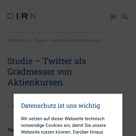
Publikation
|
Studie – Twitter als Gradmesser von ...
Studie – Twitter als
Gradmesser von
Aktienkursen
Datenschutz ist uns wichtig
1. August 2016
Wir setzen auf dieser Webseite technisch
notwendige Cookies ein, damit Sie unsere
Themengebiete
Digitalisierung, Investoren, IR-
Webseite nutzen können. Darüber hinaus