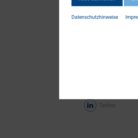
The intricate world o
valuable insight fo
Datenschutzhinweise
Impr
interpret the data.
activity.
Die Studie ist ein G
Sie finden den volls
Newsletter
von
IPR
Teilen