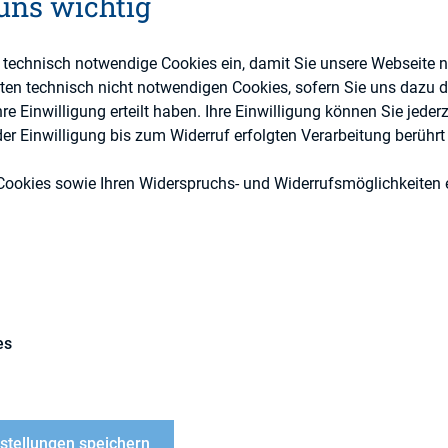
 uns wichtig
e technisch notwendige Cookies ein, damit Sie unsere Webseite 
IR-Kompetenz
eten technisch nicht notwendigen Cookies, sofern Sie uns dazu 
 Einwilligung erteilt haben. Ihre Einwilligung können Sie jederz
Externe Publikationen
r Einwilligung bis zum Widerruf erfolgten Verarbeitung berührt 
Cookies sowie Ihren Widerspruchs- und Widerrufsmöglichkeiten e
es
le is an excerpt from a Special Report of the same
2, 2016 and released at the 2016 Annual NIRI Con
nstellungen speichern