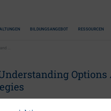
ALTUNGEN
BILDUNGSANGEBOT
RESSOURCEN
and ...
 Understanding Options 
tegies