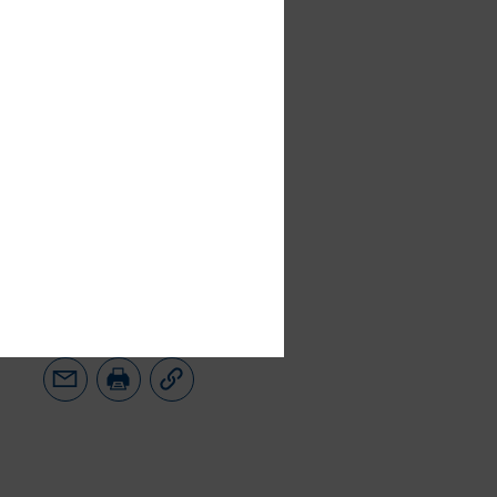
t, but it offers
to properly
e of options
gabe des
BetterIR