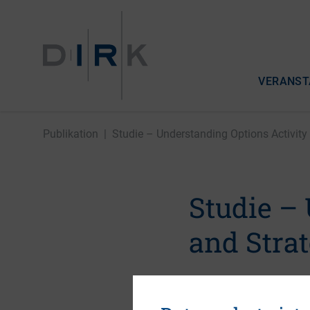
VERANST
Publikation
|
Studie – Understanding Options Activity 
Studie –
and Stra
19. Juli 2016