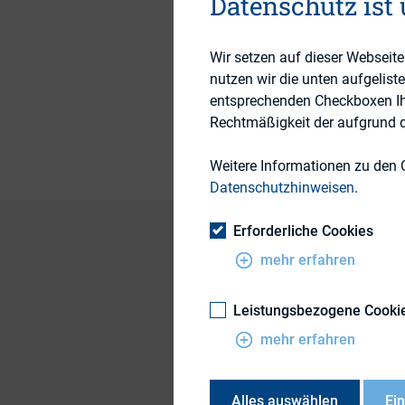
Datenschutz ist
Wir setzen auf dieser Webseit
Themengebiet
nutzen wir die unten aufgelist
entsprechenden Checkboxen Ihre
Publikationsform
Rechtmäßigkeit der aufgrund de
Weitere Informationen zu den 
Datenschutzhinweisen
.
Erforderliche Cookies
mehr erfahren
A Guide for an IRO
Leistungsbezogene Cooki
mehr erfahren
The following artic
published on June 1
Alles auswählen
Ei