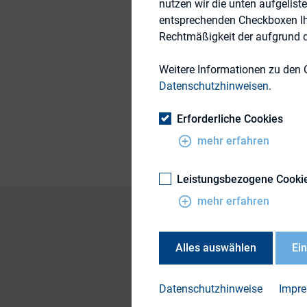
nutzen wir die unten aufgelist
entsprechenden Checkboxen Ihre
14. Oktober 2016
Rechtmäßigkeit der aufgrund de
Weitere Informationen zu den 
Themengebiet
Datenschutzhinweisen
.
Publikationsform
Erforderliche Cookies
mehr erfahren
Leistungsbezogene Cooki
mehr erfahren
Alles auswählen
Ei
Vorstände von Dax-
durchschnittlichen 
Datenschutzhinweise
Impr
vom 17- bis zum 141