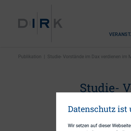
VERANST
Publikation
|
Studie- Vorstände im Dax verdienen im Mit
Studie- 
Mittel 57
Datenschutz ist
durchsch
Wir setzen auf dieser Webseit