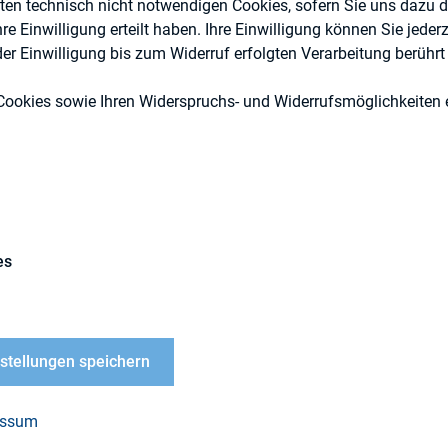
eten technisch nicht notwendigen Cookies, sofern Sie uns dazu 
 Einwilligung erteilt haben. Ihre Einwilligung können Sie jederz
r Einwilligung bis zum Widerruf erfolgten Verarbeitung berührt 
Cookies sowie Ihren Widerspruchs- und Widerrufsmöglichkeiten e
ESG (inkl. Nachhaltigkeit & Governance
Externe Publikationen
es
nstellungen speichern
Unternehmen verdienen im Mittel 57-mal so viel w
Beschäftigten in ihrer Firma. Dabei reicht die Band
essum
-fachen. Das zeigt eine neue Studie der Hans-Böck