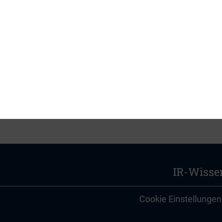
ier
auf der Internetseite des
Informationsdienst Wi
die.
IR-Wisse
Cookie Einstellungen