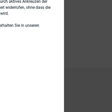
durch aktives Ankreuzen der
eit widerrufen, ohne dass die
wird.
rhalten Sie in unseren
)
ie die
breite im Dax 30
ler-Stiftung.