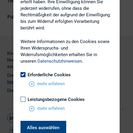
Themengebiete
Berichterstattung, ESG (inkl.
erteilt haben. Ihre Einwilligung können Sie
Nachhaltigkeit & Governance)
jederzeit widerrufen, ohne dass die
Rechtmäßigkeit der aufgrund der Einwilligung
Publikationsform
Externe Publikationen
bis zum Widerruf erfolgten Verarbeitung
berührt wird.
Weitere Informationen zu den Cookies sowie
Ihren Widerspruchs- und
Kirchhoff Consult veröffentlicht erste Studie zur
Widerrufsmöglichkeiten erhalten Sie in
Nachhaltigkeitskommunikation nach GRI G4 von
unseren
Datenschutzhinweisen
.
europäischen Unternehmen.
Erforderliche Cookies
Die Pressemitteilung mit ersten Informationen finden Sie
hier.
mehr erfahren
Die gesamte Studie
hier.
Leistungsbezogene Cookies
mehr erfahren
Teilen
Alles auswählen