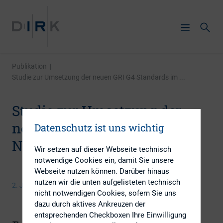
Publikation
|
Studie zur Umsetzung der neuen GRI G4 Standards im ...
Studie zur Umsetzung der
neuen GRI G4 Standards im
Datenschutz ist uns wichtig
Nachhaltigkeitsreporting
Wir setzen auf dieser Webseite technisch
notwendige Cookies ein, damit Sie unsere
Webseite nutzen können. Darüber hinaus
nutzen wir die unten aufgelisteten technisch
2. Juni 2014
nicht notwendigen Cookies, sofern Sie uns
dazu durch aktives Ankreuzen der
entsprechenden Checkboxen Ihre Einwilligung