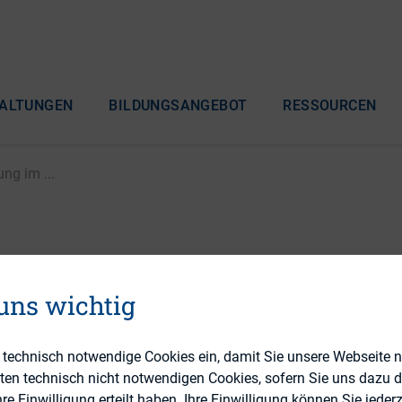
ALTUNGEN
BILDUNGSANGEBOT
RESSOURCEN
ung im ...
r wertorientierten
 uns wichtig
rstattung im DAX
e technisch notwendige Cookies ein, damit Sie unsere Webseite 
eten technisch nicht notwendigen Cookies, sofern Sie uns dazu 
 Einwilligung erteilt haben. Ihre Einwilligung können Sie jederz