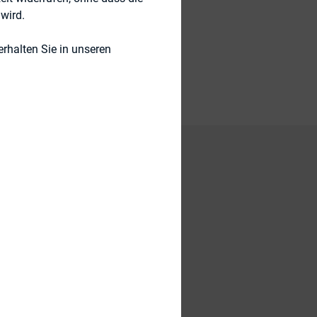
wird.
rhalten Sie in unseren
oopers liefert die
ractices“ in diesem
chen der
. Die Studie kann
ion bestellt