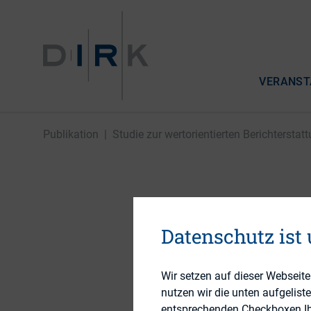
VERANST
Publikation
|
Studie zur wertorientierten Berichterstatt
Studie zu
Datenschutz ist
Berichte
Wir setzen auf dieser Webseit
nutzen wir die unten aufgelist
24. September 2013
entsprechenden Checkboxen Ihre