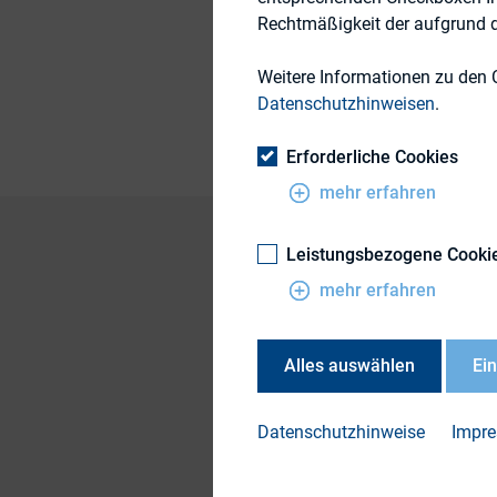
Rechtmäßigkeit der aufgrund de
Weitere Informationen zu den 
Publikationsform
Datenschutzhinweisen
.
Erforderliche Cookies
mehr erfahren
Leistungsbezogene Cooki
mehr erfahren
Basierend auf eine
Studie „Wertorienti
Zusammenhang Antw
Alles auswählen
Ei
Kapitalmarktkommun
ab dem 26. Septembe
Datenschutzhinweise
Impr
werden.