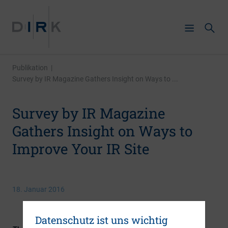
Publikation
|
Survey by IR Magazine Gathers Insight on Ways to ...
Survey by IR Magazine
Gathers Insight on Ways to
Improve Your IR Site
18. Januar 2016
Datenschutz ist uns wichtig