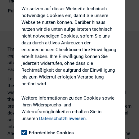
Themengebiet
Digitalisierung
Wir setzen auf dieser Webseite technisch
Publikationsform
Externe Publikationen
notwendige Cookies ein, damit Sie unsere
Webseite nutzen können. Darüber hinaus
nutzen wir die unten aufgelisteten technisch
nicht notwendigen Cookies, sofern Sie uns
dazu durch aktives Ankreuzen der
Through 2014, IR Magazine polled buy-side and sell-side
entsprechenden Checkboxen Ihre Einwilligung
experts to discover the changes they’d like to see on IR
erteilt haben. Ihre Einwilligung können Sie
sites. Data was gathered from the US, Europe, and Asia-
jederzeit widerrufen, ohne dass die
Pacific.
Rechtmäßigkeit der aufgrund der Einwilligung
bis zum Widerruf erfolgten Verarbeitung
Let’s start with the US – as illustrated in the below chart,
berührt wird.
the majority (36%) claimed that there isn’t anything they
wish to see improve on IR websites. Next, 18% requested
Weitere Informationen zu den Cookies sowie
the ability to view the latest web conferences or
Ihren Widerspruchs- und
presentations, pointing out that some companies take them
Widerrufsmöglichkeiten erhalten Sie in
down after six months. In addition, a sell-side professional
unseren
Datenschutzhinweisen
.
suggested that they would like to see a standard IR
interface that contained all the relevant information.
Erforderliche Cookies
Another point made by a buy-side expert who noted that the