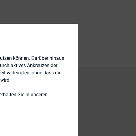
nutzen können. Darüber hinaus
durch aktives Ankreuzen der
eit widerrufen, ohne dass die
wird.
rhalten Sie in unseren
scover the changes
and Asia-Pacific.
y (36%) claimed that
8% requested the
out that some