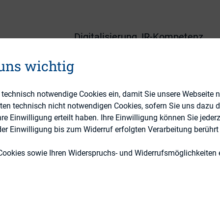
Digitalisierung, IR-Kompetenz
Externe Publikationen
 uns wichtig
e technisch notwendige Cookies ein, damit Sie unsere Webseite 
eten technisch nicht notwendigen Cookies, sofern Sie uns dazu 
 Einwilligung erteilt haben. Ihre Einwilligung können Sie jederz
r Einwilligung bis zum Widerruf erfolgten Verarbeitung berührt 
Cookies sowie Ihren Widerspruchs- und Widerrufsmöglichkeiten e
gazine polled buy-side and sell-side experts to di
n IR sites. Data was gathered from the US, Europe, 
 US – as illustrated in the below chart, the majorit
g they wish to see improve on IR websites. Next, 1
 latest web conferences or presentations, pointing 