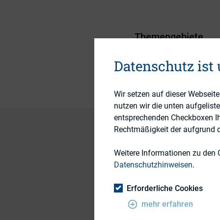
Themengebiete
Publikationsform
Datenschutz ist
Wir setzen auf dieser Webseit
nutzen wir die unten aufgelist
entsprechenden Checkboxen Ihre
Rechtmäßigkeit der aufgrund de
Weitere Informationen zu den 
Through 2014, IR Ma
Datenschutzhinweisen
.
they’d like to see o
Let’s start with the
Erforderliche Cookies
there isn’t anythin
mehr erfahren
ability to view the