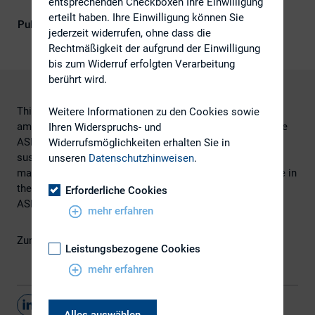
entsprechenden Checkboxen Ihre Einwilligung
Governance)
erteilt haben. Ihre Einwilligung können Sie
Publikationsform
Externe Publikationen
jederzeit widerrufen, ohne dass die
Rechtmäßigkeit der aufgrund der Einwilligung
bis zum Widerruf erfolgten Verarbeitung
berührt wird.
​​This week, GRI is convening a group of dignitaries,
Weitere Informationen zu den Cookies sowie
ambassadors, political leaders and CEOs from across the
Ihren Widerspruchs- und
ASEAN region in Manila to discuss the importance of
Widerrufsmöglichkeiten erhalten Sie in
sustainability in Asia’s rapidly growing economies. This
unseren
Datenschutzhinweisen
.
marks the start of GRI’s increased outreach and presence in
the region to support the development of a sustainable
Erforderliche Cookies
ASEAN economy.
mehr erfahren
Zum Artikel geht
hier
.
Leistungsbezogene Cookies
mehr erfahren
Teilen