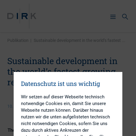
Publikation
|
Sustainable development in the world’s fastest ...
Sustainable development in
the world’s fastest growing
reporting region
Datenschutz ist uns wichtig
Wir setzen auf dieser Webseite technisch
notwendige Cookies ein, damit Sie unsere
10. März 2016
Webseite nutzen können. Darüber hinaus
nutzen wir die unten aufgelisteten technisch
nicht notwendigen Cookies, sofern Sie uns
dazu durch aktives Ankreuzen der
Themengebiet
ESG (inkl. Nachhaltigkeit &