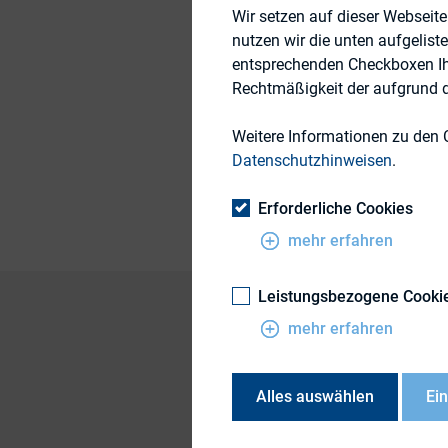
Wir setzen auf dieser Webseit
15. Februar 2016
nutzen wir die unten aufgelist
entsprechenden Checkboxen Ihre
Rechtmäßigkeit der aufgrund de
Themengebiete
Weitere Informationen zu den 
Datenschutzhinweisen
.
Publikationsform
Erforderliche Cookies
mehr erfahren
Leistungsbezogene Cooki
mehr erfahren
EY, with IR Insight
to get to the heart o
Alles auswählen
Ei
Investor relations (I