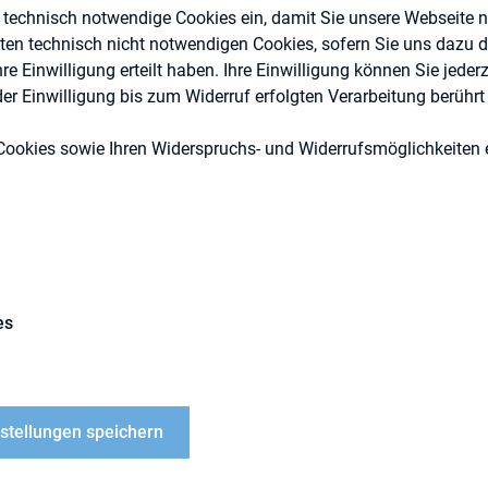
e technisch notwendige Cookies ein, damit Sie unsere Webseite 
eten technisch nicht notwendigen Cookies, sofern Sie uns dazu 
 Einwilligung erteilt haben. Ihre Einwilligung können Sie jederz
r Einwilligung bis zum Widerruf erfolgten Verarbeitung berührt 
Investoren, IR-Kompetenz
Cookies sowie Ihren Widerspruchs- und Widerrufsmöglichkeiten e
Externe Publikationen
es
s, surveyed 876 investor relations professionals fro
f investor relations.
nstellungen speichern
R) is as vital for companies preparing for an initial 