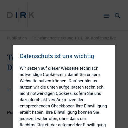
Publikation
|
Teilnehmerregistrierung 18. DIRK-Konferenz live
Datenschutz ist uns wichtig
Teilnehmerregistrierung 18.
DIRK-Konferenz live
Wir setzen auf dieser Webseite technisch
notwendige Cookies ein, damit Sie unsere
Webseite nutzen können. Darüber hinaus
nutzen wir die unten aufgelisteten technisch
17. April 2015
nicht notwendigen Cookies, sofern Sie uns
dazu durch aktives Ankreuzen der
entsprechenden Checkboxen Ihre Einwilligung
erteilt haben. Ihre Einwilligung können Sie
Publikationsform
DIRK-Publikationen
jederzeit widerrufen, ohne dass die
Rechtmäßigkeit der aufgrund der Einwilligung