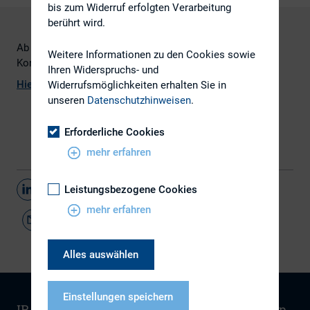
bis zum Widerruf erfolgten Verarbeitung
berührt wird.
Ab heute können Sie sich zur 18. DIRK-
Weitere Informationen zu den Cookies sowie
Konferenz
registrieren
Ihren Widerspruchs- und
Hier
finden
Sie
das
Programm
Widerrufsmöglichkeiten erhalten Sie in
unseren
Datenschutzhinweisen
.
Erforderliche Cookies
mehr erfahren
Teilen
Leistungsbezogene Cookies
mehr erfahren
Alles auswählen
Einstellungen speichern
IR-Wissen
Kontakt
Newsletter
Sitemap