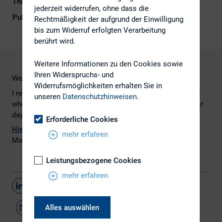
Themengebiet
Investoren
jederzeit widerrufen, ohne dass die
Publikationsform
Externe Publikationen
Rechtmäßigkeit der aufgrund der Einwilligung
bis zum Widerruf erfolgten Verarbeitung
berührt wird.
Weitere Informationen zu den Cookies sowie
Ihren Widerspruchs- und
Well-executed investor days set you apart from peers
Widerrufsmöglichkeiten erhalten Sie in
I recently spoke to the IROs of two mega-cap companies,
unseren
Datenschutzhinweisen
.
who told me they had spent nearly $1 mn on their investor
days. At first I thought I had misheard them.
Erforderliche Cookies
Hier
geht es zum vollständigen Artikel, erschienen im IR-
mehr erfahren
Magazine.
Leistungsbezogene Cookies
mehr erfahren
Teilen
Alles auswählen