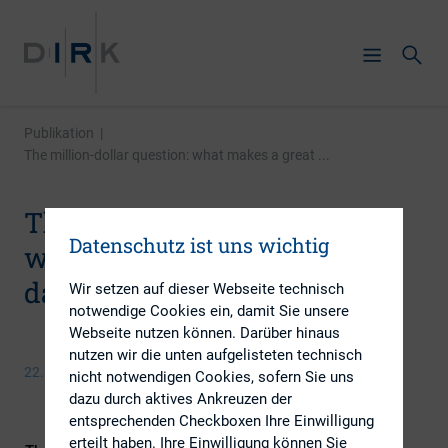
Publikation
|
The million-dollar question: what makes a great ...
The million-dollar question:
Datenschutz ist uns wichtig
what makes a great investor
day?
Wir setzen auf dieser Webseite technisch
notwendige Cookies ein, damit Sie unsere
Webseite nutzen können. Darüber hinaus
nutzen wir die unten aufgelisteten technisch
22. Januar 2016
nicht notwendigen Cookies, sofern Sie uns
dazu durch aktives Ankreuzen der
entsprechenden Checkboxen Ihre Einwilligung
erteilt haben. Ihre Einwilligung können Sie