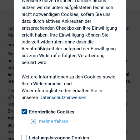
Webseite nutzen können. Darüber hinaus
nutzen wir die unten aufgelisteten technisch
nicht notwendigen Cookies, sofern Sie uns
dazu durch aktives Ankreuzen der
entsprechenden Checkboxen Ihre Einwilligung
Lack of corporate access is limiting opportunities for non-
erteilt haben. Ihre Einwilligung können Sie
North American
jederzeit widerrufen, ohne dass die
companies, BNY Mellon investor survey finds
Rechtmäßigkeit der aufgrund der Einwilligung
North American investors say they need more and better
bis zum Widerruf erfolgten Verarbeitung
access to non-North American companies to gain greater
berührt wird.
confidence or initiate a position in international firms,
according to a new study released by BNY Mellon, a global
Weitere Informationen zu den Cookies sowie
leader in investment management and investment services.
Ihren Widerspruchs- und
The survey, Insights into North American Investors' Views
Widerrufsmöglichkeiten erhalten Sie in
of Corporate Access, was conducted by Ipreo, an
unseren
Datenschutzhinweisen
.
independent IR market intelligence and analytics firm, and
BNY Mellon in spring of 2014. It examined how the North
Erforderliche Cookies
American investment community perceives its current
mehr erfahren
access to companies outside the U.S and Canada.Forty
investment firms with more than $3.1 trillion in combined
Leistungsbezogene Cookies
equity assets under management took part in the study,