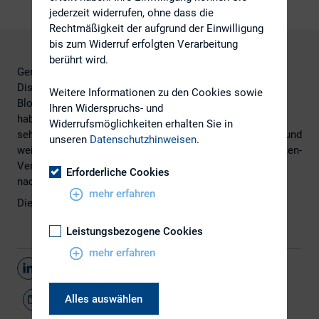
jederzeit widerrufen, ohne dass die
Rechtmäßigkeit der aufgrund der Einwilligung
bis zum Widerruf erfolgten Verarbeitung
berührt wird.
Gerade Themenblogs gewinnen in der öffentlichen
Diskussion immer mehr an Bedeutung. Wie aber arbeiten
Weitere Informationen zu den Cookies sowie
Blogger genau? Welche Motive und Qualitätsstandards
Ihren Widerspruchs- und
haben sie? Welchen Rollenbildern folgen sie? Und: Wie
Widerrufsmöglichkeiten erhalten Sie in
sehen Blogger ihr Verhältnis zum Journalismus? Diesen und
unseren
Datenschutzhinweisen
.
weiteren Fragen ist eine – vom Deutschen Fachjournalisten-
Verband beauftragte – Studie der Universität Hohenheim
Erforderliche Cookies
nachgegangen.
mehr erfahren
Die Studie finden Sie
hier.
Leistungsbezogene Cookies
mehr erfahren
Teilen
Alles auswählen