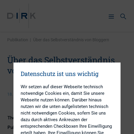
Publikation
|
Über das Selbstverständnis von Bloggern
Über das Selbstverständnis
von Bloggern
Datenschutz ist uns wichtig
Wir setzen auf dieser Webseite technisch
notwendige Cookies ein, damit Sie unsere
18. Juni 2014
Webseite nutzen können. Darüber hinaus
nutzen wir die unten aufgelisteten technisch
nicht notwendigen Cookies, sofern Sie uns
Themengebiet
Digitalisierung
dazu durch aktives Ankreuzen der
entsprechenden Checkboxen Ihre Einwilligung
Publikationsform
Externe Publikationen
erteilt haben. Ihre Einwilligung können Sie