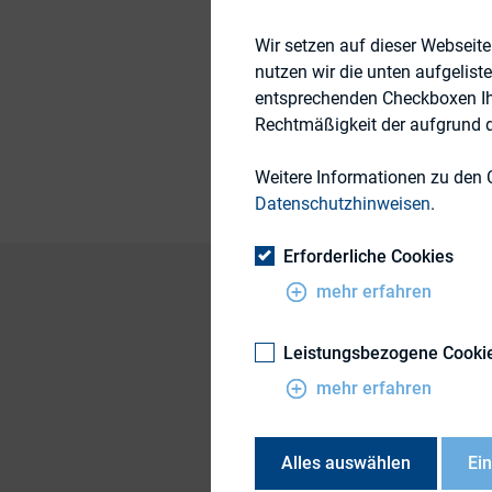
Wir setzen auf dieser Webseit
nutzen wir die unten aufgelist
Themengebiete
entsprechenden Checkboxen Ihre
Rechtmäßigkeit der aufgrund de
Publikationsform
Weitere Informationen zu den 
Datenschutzhinweisen
.
Erforderliche Cookies
mehr erfahren
Im Juli 2016 veröff
Leistungsbezogene Cooki
„Leitsätze für den 
mehr erfahren
DIRK als Mitglied d
Um erste Einblicke 
Alles auswählen
Ei
Leipzig in Koopera