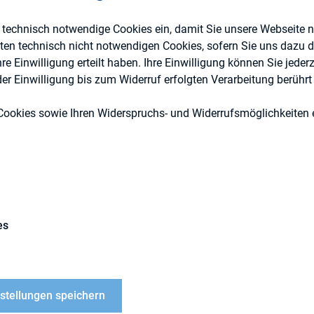
e technisch notwendige Cookies ein, damit Sie unsere Webseite 
eten technisch nicht notwendigen Cookies, sofern Sie uns dazu 
ESG (inkl. Nachhaltigkeit & Governance), IR
 Einwilligung erteilt haben. Ihre Einwilligung können Sie jederz
r Einwilligung bis zum Widerruf erfolgten Verarbeitung berührt 
Externe Publikationen
Cookies sowie Ihren Widerspruchs- und Widerrufsmöglichkeiten e
entlichte die Initiative Development Shareholder
es
Dialog zwischen Investor und Aufsichtsrat“, bei de
er beratenden Stakeholder-Gruppe tatkräftig mitwir
über die Anwendung in der Praxis zu erhalten, erhe
nstellungen speichern
tion mit dem DIRK eine wissenschaftliche Studie,