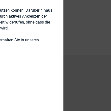
nutzen können. Darüber hinaus
durch aktives Ankreuzen der
-Kompetenz
eit widerrufen, ohne dass die
wird.
rhalten Sie in unseren
 Communication
ren Ausarbeitung der
kte.
bt die Universität
 welche im Rahmen