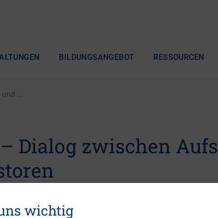
ALTUNGEN
BILDUNGSANGEBOT
RESSOURCEN
und ...
– Dialog zwischen Aufs
storen
 uns wichtig