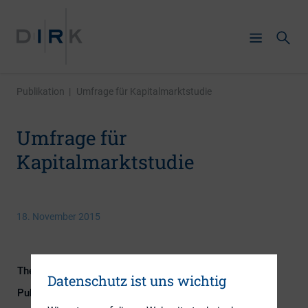
Publikation
|
Umfrage für Kapitalmarktstudie
Umfrage für
Kapitalmarktstudie
18. November 2015
Themengebiet
IR-Kompetenz
Datenschutz ist uns wichtig
Publikationsform
Externe Publikationen