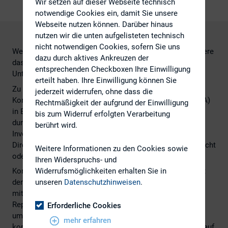
Wir setzen auf dieser Webseite technisch
notwendige Cookies ein, damit Sie unsere
Webseite nutzen können. Darüber hinaus
nutzen wir die unten aufgelisteten technisch
nicht notwendigen Cookies, sofern Sie uns
Welche Auswirkungen haben „Soft Facts“ und insbesondere
dazu durch aktives Ankreuzen der
das gesellschaftlich bzw. ethisch korrekte Verhalten von
entsprechenden Checkboxen Ihre Einwilligung
Unternehmen auf das Investmentverhalten?
erteilt haben. Ihre Einwilligung können Sie
Zu dieser Frage führt die strategische
jederzeit widerrufen, ohne dass die
Kommunikationsberatung Deekeling Arndt Advisors (DAA)
Rechtmäßigkeit der aufgrund der Einwilligung
in Eigenregie eine Studie unter Kapitalmarktteilnehmern
bis zum Widerruf erfolgten Verarbeitung
durch. Die anonymisierte Befragung richtet sich an CFOs,
berührt wird.
Investmentbanker, Fondsmanager, Analysten, Händler, IR-
Direktoren, M&A-Anwälte, Manager der Kapitalmarktaufsicht
Weitere Informationen zu den Cookies sowie
oder Private Equity Manager.
Ihren Widerspruchs- und
Widerrufsmöglichkeiten erhalten Sie in
Konkret befassen sich die Fragestellungen der Studie mit
unseren
Datenschutzhinweisen
.
dem Einfluss von Reputation auf den Unternehmenswert,
mit unternehmensinternen und –externen Risiken für die
Reputation von Unternehmen und damit, wie mit diesen
Erforderliche Cookies
umgegangen wird. Ebenso werden der Einfluss ethisch
mehr erfahren
korrekten Verhaltens von Unternehmen und der Einfluss auf