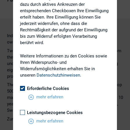
Publikationsform
Externe Publikationen
dazu durch aktives Ankreuzen der
entsprechenden Checkboxen Ihre Einwilligung
erteilt haben. Ihre Einwilligung können Sie
jederzeit widerrufen, ohne dass die
Rechtmäßigkeit der aufgrund der Einwilligung
Independent asset managers gain dominance as bank-
bis zum Widerruf erfolgten Verarbeitung
owned managers decline amid risk reduction
berührt wird.
Twelve of the 20 biggest fund managers globally were from
Weitere Informationen zu den Cookies sowie
the US last year, accounting for two-thirds of all assets
Ihren Widerspruchs- und
under management among the group, while the remaining
Widerrufsmöglichkeiten erhalten Sie in
eight were based in Europe, according to a study by
unseren
Datenschutzhinweisen
.
professional services company Towers Watson.
The data also show that US asset managers among the top
Erforderliche Cookies
500 overall have increased their share of assets under
mehr erfahren
management to 50 percent from 41 percent over the past 10
years while the share fell for asset managers from Japan,
Switzerland and the UK.
Leistungsbezogene Cookies
Zum gesamten Artikel im IR-Magazine geht es
hier
mehr erfahren