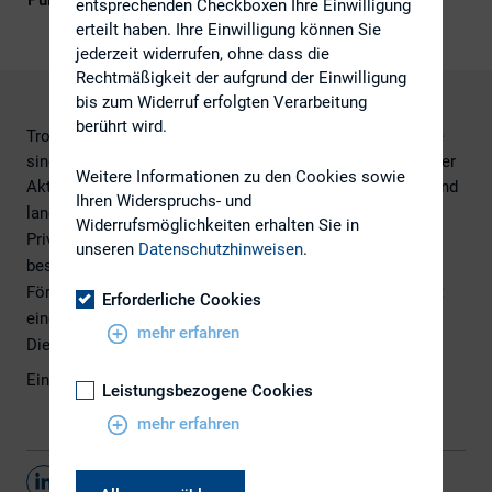
Publikationsform
Externe Publikationen
entsprechenden Checkboxen Ihre Einwilligung
erteilt haben. Ihre Einwilligung können Sie
jederzeit widerrufen, ohne dass die
Rechtmäßigkeit der aufgrund der Einwilligung
bis zum Widerruf erfolgten Verarbeitung
berührt wird.
Trotz
des
deutlichen Kursanstiegs der vergangenen Jahre
sind deutsche Privatanleger weiterhin skeptisch gegenüber
Weitere Informationen zu den Cookies sowie
Aktien
.
Wer allerdings
in
Aktien investiert
, will
überwiegend
Ihren Widerspruchs- und
langfristig Vermögen aufbauen
.
Wie Unternehmen
Widerrufsmöglichkeiten erhalten Sie in
Privataktionäre als langfristige
und
treue Kapitalgeber
unseren
Datenschutzhinweisen
.
besser ansprechen können
und was
der Gesetzgeber zur
Förderung der Aktienkultur
in
Deutschland
tun
kann
,
zeigt
Erforderliche Cookies
eine
am 12.02.2014
veröffentlichte Studie
.
mehr erfahren
Die
Studie finden Sie
hier
.
Eine zusammenfassende Präsentation finden Sie
hier.
Leistungsbezogene Cookies
mehr erfahren
Teilen