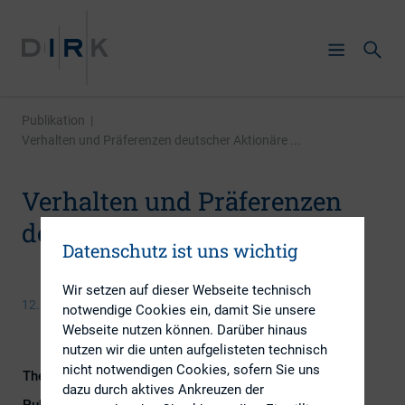
Publikation
|
Verhalten und Präferenzen deutscher Aktionäre ...
Verhalten und Präferenzen
deutscher Aktionäre 2014
Datenschutz ist uns wichtig
Wir setzen auf dieser Webseite technisch
12. Februar 2014
notwendige Cookies ein, damit Sie unsere
Webseite nutzen können. Darüber hinaus
nutzen wir die unten aufgelisteten technisch
nicht notwendigen Cookies, sofern Sie uns
Themengebiet
IR-Kompetenz
dazu durch aktives Ankreuzen der