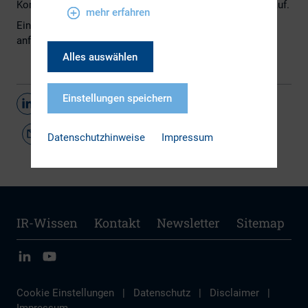
Kommunikationsberatung, Investoren und Management auf.
mehr erfahren
Ein Exemplar dieses Buches können Sie beim DIRK
anfordern.
Alles auswählen
Einstellungen speichern
Teilen
Datenschutzhinweise
Impressum
IR-Wissen
Kontakt
Newsletter
Sitemap
Cookie Einstellungen
|
Datenschutz
|
Disclaimer
|
Impressum