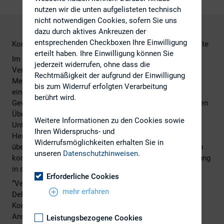
nutzen wir die unten aufgelisteten technisch
nicht notwendigen Cookies, sofern Sie uns
dazu durch aktives Ankreuzen der
entsprechenden Checkboxen Ihre Einwilligung
Kommunikation im Zeitalter sich wandelnder Finanzmärkte
erteilt haben. Ihre Einwilligung können Sie
Im öffentlichen Diskurs hingegen sind sie meist die
jederzeit widerrufen, ohne dass die
Verlierer. Denn scheuen die Investoren die
Rechtmäßigkeit der aufgrund der Einwilligung
Medienwirksamkeit einer spektakulären Übernahme und
bis zum Widerruf erfolgten Verarbeitung
eine offensive Kommunikationspolitik, so zerren
berührt wird.
Gewerkschaften, Kommunen, und Mitarbeiter die geplanten
Übernahmen stets ins Licht der Öffentlichkeit. Das
Weitere Informationen zu den Cookies sowie
Unternehmensmanagement sieht sich plötzlich vor der
Ihren Widerspruchs- und
Herausforderung, seine Strategie nachvollziehbar und
Widerrufsmöglichkeiten erhalten Sie in
überzeugend an die verschiedenen Interessensgruppen zu
unseren
Datenschutzhinweisen
.
kommunizieren und dennoch die Unternehmensentwicklung
in der Hand zu behalten.
Erforderliche Cookies
“Verkauft und nichts verraten“ analysiert die aktuelle
mehr erfahren
Debatte und zeigt konkrete Empfehlungen für die
Kommunikation zwischen den verschiedenen
Anspruchsgruppen aus Arbeitnehmerschaft, Politik,
Leistungsbezogene Cookies