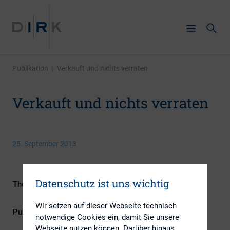
Publikation
|
Verkauft und nichts verraten
Verkauft und nichts verraten
25. September 2013
Datenschutz ist uns wichtig
Themengebiete
ESG (inkl. Nachhaltigkeit &
Governance), IR-Kompetenz
Wir setzen auf dieser Webseite technisch
Publikationsform
Externe Publikationen
notwendige Cookies ein, damit Sie unsere
Webseite nutzen können. Darüber hinaus