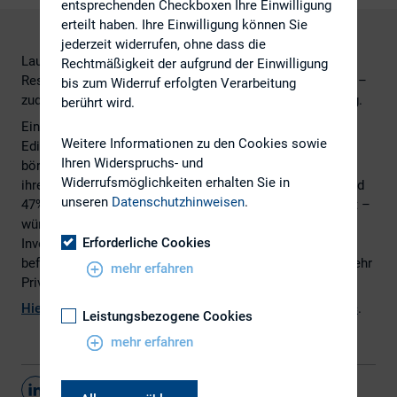
entsprechenden Checkboxen Ihre Einwilligung
erteilt haben. Ihre Einwilligung können Sie
jederzeit widerrufen, ohne dass die
Laut Studie von Cortent Kommunikation und Edison
Rechtmäßigkeit der aufgrund der Einwilligung
Research wünschen sich Emittenten mehr Institutionelle –
bis zum Widerruf erfolgten Verarbeitung
zudem gewinnen Roadshows und Research an Bedeutung.
berührt wird.
Eine aktuelle Umfrage von Cortent Kommunikation und
Weitere Informationen zu den Cookies sowie
Edison Investment Research zeigt, dass viele
Ihren Widerspruchs- und
börsennotierte Unternehmen mit der Zusammensetzung
Widerrufsmöglichkeiten erhalten Sie in
ihrer Aktionärsstruktur nicht zufrieden sind: So ist für rund
unseren
Datenschutzhinweisen
.
47% der Emittenten das Aktionariat nicht optimal besetzt –
wünschenswert wären demnach vorrangig institutionelle
Erforderliche Cookies
Investoren, die den Streubesitz erhöhen. Nur 6% der
befragten Umfrageteilnehmer wünschen sich dagegen mehr
mehr erfahren
Privatanleger.
Hier
finden Sie den vollständigen Artikel von
GoingPublic
.
Leistungsbezogene Cookies
mehr erfahren
Teilen