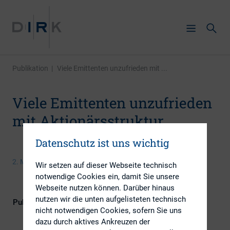
Publikation
|
Viele Emittenten unzufrieden mit ...
Viele Emittenten unzufrieden
mit Aktionärsstruktur
Datenschutz ist uns wichtig
2. Mai 2016
Wir setzen auf dieser Webseite technisch
notwendige Cookies ein, damit Sie unsere
Webseite nutzen können. Darüber hinaus
nutzen wir die unten aufgelisteten technisch
Publikationsform
Externe Publikationen
nicht notwendigen Cookies, sofern Sie uns
dazu durch aktives Ankreuzen der