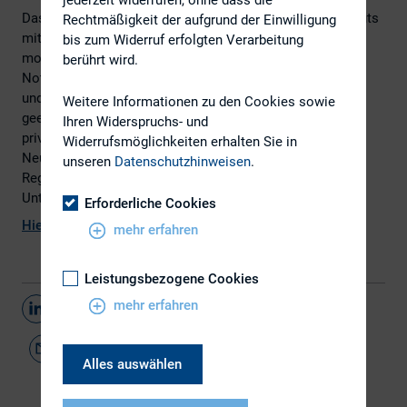
Das jüngste Positionspapier des Deutschen Aktieninstituts
Rechtmäßigkeit der aufgrund der Einwilligung
mit dem Titel ‚Wachstumsmotor Börse stärken: Kapital
bis zum Widerruf erfolgten Verarbeitung
mobilisieren – Regulierung entschlacken‘ betont die
berührt wird.
Notwendigkeit, den Börsengang als Motor für Wachstum
und Beschäftigung in Deutschland zu stärken. Durch
Weitere Informationen zu den Cookies sowie
geeignete Rahmenbedingungen muss das Risikokapital
Ihren Widerspruchs- und
privater und institutioneller Anleger auch für
Widerrufsmöglichkeiten erhalten Sie in
Neuemissionen mobilisiert werden. Eine geeignete
unseren
Datenschutzhinweisen
.
Regulierung muss ebenfalls dazu beitragen, dass mehr
Unternehmen die Börse als Finanzierungsquelle nutzen.
Erforderliche Cookies
Hier
finden Sie weitere Informationen
mehr erfahren
Leistungsbezogene Cookies
mehr erfahren
Teilen
Alles auswählen