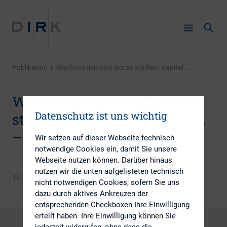
Publikation
|
Wachstumsmotor Börse stärken: Kapital ...
Wachstumsmotor Börse
Datenschutz ist uns wichtig
stärken: Kapital mobilisieren
– Regulierung entschlacken
Wir setzen auf dieser Webseite technisch
notwendige Cookies ein, damit Sie unsere
Webseite nutzen können. Darüber hinaus
nutzen wir die unten aufgelisteten technisch
18. Dezember 2014
nicht notwendigen Cookies, sofern Sie uns
dazu durch aktives Ankreuzen der
entsprechenden Checkboxen Ihre Einwilligung
erteilt haben. Ihre Einwilligung können Sie
jederzeit widerrufen, ohne dass die