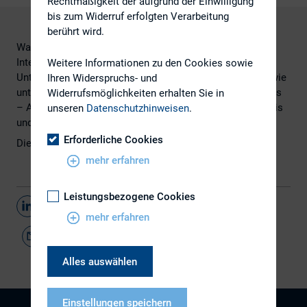
Rechtmäßigkeit der aufgrund der Einwilligung
bis zum Widerruf erfolgten Verarbeitung
berührt wird.
Was erwarten europäische Journalisten von einem
Interview mit dem Vorstandsvorsitzenden eines
Weitere Informationen zu den Cookies sowie
Unternehmens? Welche Fehler gilt es zu vermeiden und wie
Ihren Widerspruchs- und
unterscheiden sich die Gepflogenheiten innerhalb Europas
Widerrufsmöglichkeiten erhalten Sie in
– Antworten auf diese Fragen hat eine Studie von Cometis
unseren
Datenschutzhinweisen
.
und dem Public Relations Global Network ermittelt.
Erforderliche Cookies
Die Studie finden Sie
hier.
mehr erfahren
Leistungsbezogene Cookies
Teilen
mehr erfahren
Alles auswählen
Einstellungen speichern