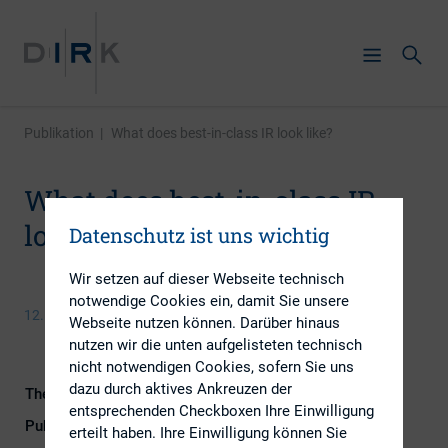
Publikation
|
What does best-in-class IR look like?
What does best-in-class IR
look like?
Datenschutz ist uns wichtig
Wir setzen auf dieser Webseite technisch
notwendige Cookies ein, damit Sie unsere
12. Mai 2016
Webseite nutzen können. Darüber hinaus
nutzen wir die unten aufgelisteten technisch
nicht notwendigen Cookies, sofern Sie uns
dazu durch aktives Ankreuzen der
Themengebiet
IR-Kompetenz
entsprechenden Checkboxen Ihre Einwilligung
Publikationsform
Externe Publikationen
erteilt haben. Ihre Einwilligung können Sie