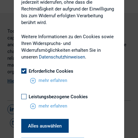
jederzeit widerrufen, ohne dass die
Rechtmäßigkeit der aufgrund der Einwilligung
bis zum Widerruf erfolgten Verarbeitung
berührt wird.
Today’s companies operate in an environment of global
Weitere Informationen zu den Cookies sowie
capital markets and ever-closer scrutiny from regulators
Ihren Widerspruchs- und
and activist shareholders. To deal successfully with these
Widerrufsmöglichkeiten erhalten Sie in
challenges, it is critical that IR has excellent external
unseren
Datenschutzhinweisen
.
relationships with investors, analysts and the capital
market community, but also that it is appropriately
Erforderliche Cookies
organized to meet these demands.
mehr erfahren
Hier
finden Sie den vollständigen Artikel von
IRMagazine
.
Leistungsbezogene Cookies
mehr erfahren
Teilen
Alles auswählen