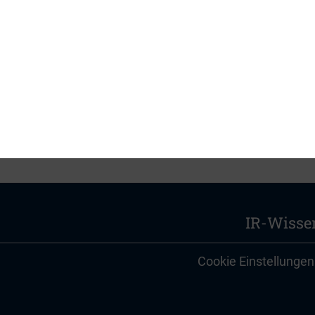
nzkommunikation näher beleuchtet.
den Sie
hier
auf der Internetseite von
Hering Schu
IR-Wisse
Cookie Einstellungen