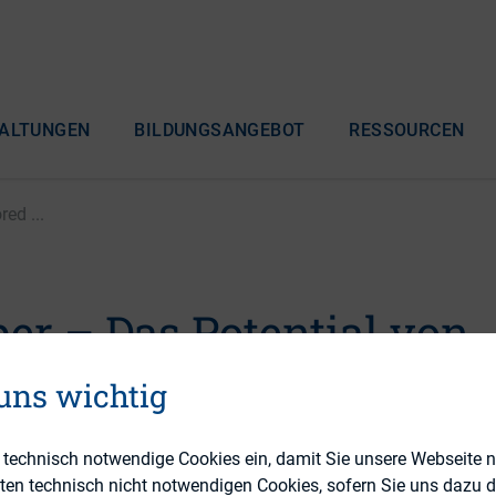
ALTUNGEN
BILDUNGSANGEBOT
RESSOURCEN
ed ...
er – Das Potential von
d Posts” in der
 uns wichtig
ommunikation
e technisch notwendige Cookies ein, damit Sie unsere Webseite 
eten technisch nicht notwendigen Cookies, sofern Sie uns dazu 