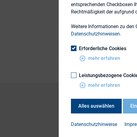
entsprechenden Checkboxen Ihre
Rechtmäßigkeit der aufgrund de
7. Juli 2017
Weitere Informationen zu den 
Datenschutzhinweisen
.
Themengebiete
Erforderliche Cookies
Publikationsform
mehr erfahren
Leistungsbezogene Cooki
mehr erfahren
Alles auswählen
Ei
Die Kommunikation
in Financial Commu
Datenschutzhinweise
Impr
Finanzkommunikati