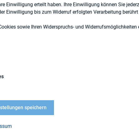
 Einwilligung erteilt haben. Ihre Einwilligung können Sie jederz
r Einwilligung bis zum Widerruf erfolgten Verarbeitung berührt 
Cookies sowie Ihren Widerspruchs- und Widerrufsmöglichkeiten e
Digitalisierung, IR-Kompetenz
Externe Publikationen
es
nstellungen speichern
sagentur Hering Schuppener hat das Whitepaper
"
nications – Das Potential von “Sponsored Posts” i
essum
on"
veröffentlicht, welches den Einsatz gesponsort