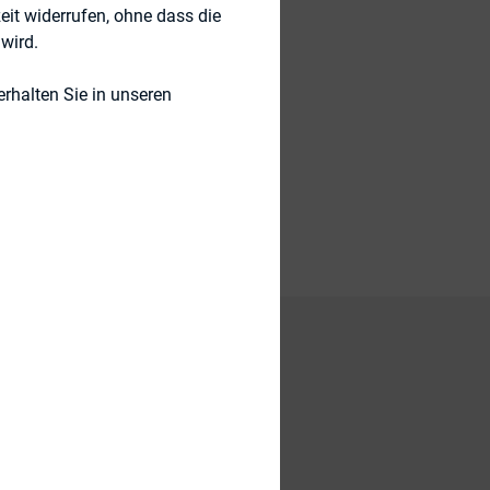
eit widerrufen, ohne dass die
wird.
rhalten Sie in unseren
Hitting the Bullseye
n der
er Beiträge in