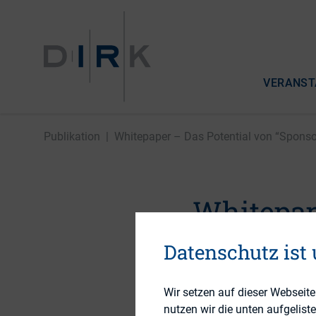
VERANST
Publikation
|
Whitepaper – Das Potential von “Sponsor
Whitepap
“Sponsore
Datenschutz ist
Finanzk
Wir setzen auf dieser Webseit
nutzen wir die unten aufgelist