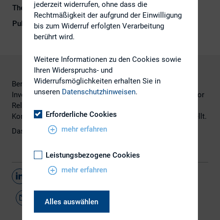
jederzeit widerrufen, ohne dass die
Themengebiet
Digitalisierung
Rechtmäßigkeit der aufgrund der Einwilligung
Publikationsform
Externe Publikationen
bis zum Widerruf erfolgten Verarbeitung
berührt wird.
Weitere Informationen zu den Cookies sowie
Ihren Widerspruchs- und
Widerrufsmöglichkeiten erhalten Sie in
Bereits im Jahr 2010 haben 49 % aller professionellen
unseren
Datenschutzhinweisen
.
Investoren Blogs gelesen. Inzwischen nutzen auch Investor
Relations-Abteilungen zunehmen einen eigenen Blog als
Erforderliche Cookies
Kommunikationsmittel. Q4 hat dazu ein Whitepaper erstellt.​
mehr erfahren
Das Whitepaper finden Sie
hier.
Leistungsbezogene Cookies
mehr erfahren
Teilen
Alles auswählen