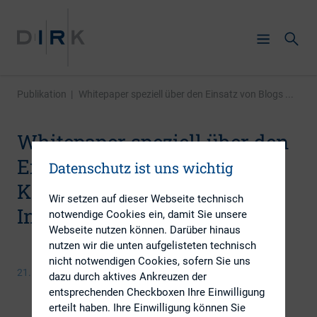
Publikation
|
Whitepaper speziell über den Einsatz von Blogs ...
Whitepaper speziell über den
Einsatz von Blogs für die
Datenschutz ist uns wichtig
Kommunikation mit
Wir setzen auf dieser Webseite technisch
Investoren
notwendige Cookies ein, damit Sie unsere
Webseite nutzen können. Darüber hinaus
nutzen wir die unten aufgelisteten technisch
nicht notwendigen Cookies, sofern Sie uns
21. Mai 2014
dazu durch aktives Ankreuzen der
entsprechenden Checkboxen Ihre Einwilligung
erteilt haben. Ihre Einwilligung können Sie