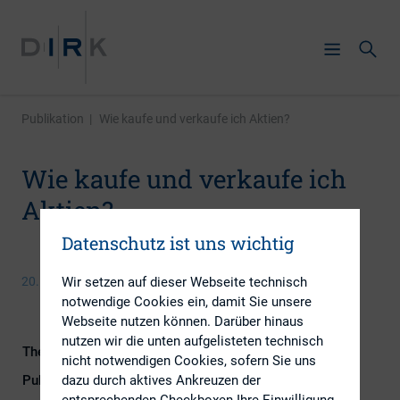
Publikation
|
Wie kaufe und verkaufe ich Aktien?
Wie kaufe und verkaufe ich
Aktien?
Datenschutz ist uns wichtig
Wir setzen auf dieser Webseite technisch
20. Januar 2016
notwendige Cookies ein, damit Sie unsere
Webseite nutzen können. Darüber hinaus
nutzen wir die unten aufgelisteten technisch
Themengebiete
Investoren, Kapitalmarktrecht
nicht notwendigen Cookies, sofern Sie uns
dazu durch aktives Ankreuzen der
Publikationsform
Externe Publikationen
entsprechenden Checkboxen Ihre Einwilligung