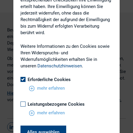
erteilt haben. Ihre Einwilligung können Sie
jederzeit widerrufen, ohne dass die
Rechtmäßigkeit der aufgrund der Einwilligung
bis zum Widerruf erfolgten Verarbeitung
Bevor Sie in den Handel mit Aktien einsteigen, bedarf es
berührt wird.
einiger praktischer Vorbereitungen. Alles über
Depoteröffnung, Handelsplätze und Ihre erste
Weitere Informationen zu den Cookies sowie
Wertpapierorder an der Börse.
Ihren Widerspruchs- und
Ob Sie an der Börse auf die Zukunft eines Konzerns wetten,
Widerrufsmöglichkeiten erhalten Sie in
mehr aus Ihren Ersparnissen holen oder einfach ein Stück
unseren
Datenschutzhinweisen
.
von Ihrem Lieblingsfußballverein erwerben wollen: Bevor Sie
eine Aktie kaufen können, brauchen Sie zunächst ein Depot.
Erforderliche Cookies
Dort werden Ihre Wertpapiere elektronisch gelagert.
mehr erfahren
Hier
geht es zum vollständigen Artikel, geschrieben
von Larissa Holzki, erschienen bei
www.sueddeutsche.de
.
Leistungsbezogene Cookies
mehr erfahren
Teilen
Alles auswählen