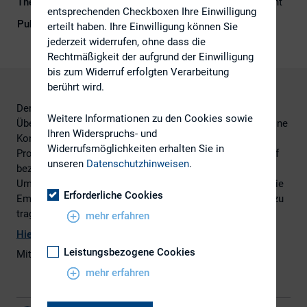
Themengebiete
Berichterstattung, Kapitalmarktrecht
entsprechenden Checkboxen Ihre Einwilligung
Publikationsform
Externe Publikationen
erteilt haben. Ihre Einwilligung können Sie
jederzeit widerrufen, ohne dass die
Rechtmäßigkeit der aufgrund der Einwilligung
bis zum Widerruf erfolgten Verarbeitung
berührt wird.
Der BGH hat entschieden, dass bei einer konzerninternen
Weitere Informationen zu den Cookies sowie
Übertragung eines Aktienpakets von der Emittentin auf eine
Ihren Widerspruchs- und
Konzerntochter im Wege der Sacheinlage dann ein
Widerrufsmöglichkeiten erhalten Sie in
Prospekt-fehler vorliegt, wenn dieser Vorgang als Verkauf
unseren
Datenschutzhinweisen
.
bezeichnet wird. Dies ergibt sich insbesondere aus dem
Umstand, dass der Prospekt nicht erkennen lässt, dass die
Erforderliche Cookies
Emittentin weiterhin das volle Risiko eines Kursverlusts zu
tragen hat.
mehr erfahren
Hier
geht es zum gesamten Artikel
Leistungsbezogene Cookies
Mit freundlicher Unterstützung von
White & Case
.
mehr erfahren