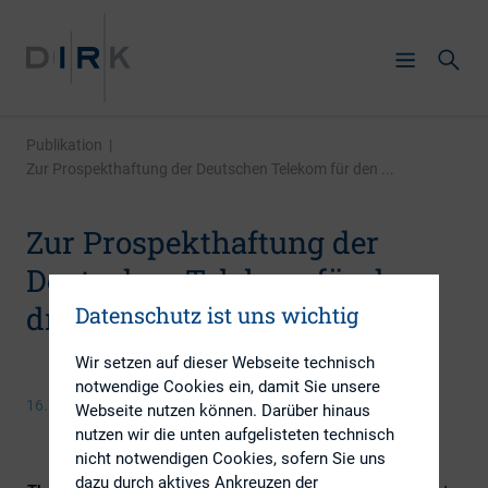
Publikation
|
Zur Prospekthaftung der Deutschen Telekom für den ...
Zur Prospekthaftung der
Deutschen Telekom für den
dritten Börsengang
Datenschutz ist uns wichtig
Wir setzen auf dieser Webseite technisch
notwendige Cookies ein, damit Sie unsere
16. März 2015
Webseite nutzen können. Darüber hinaus
nutzen wir die unten aufgelisteten technisch
nicht notwendigen Cookies, sofern Sie uns
dazu durch aktives Ankreuzen der