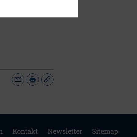
rch den Vorstand
edürfnis nicht
n
Kontakt
Newsletter
Sitemap