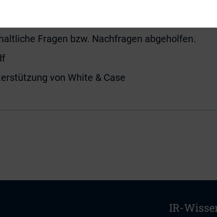
ändige Erläuterung der Investorenvereinbarung du
Sie habe zudem ihrem vermeintlichen Informationsb
inhaltliche Fragen bzw. Nachfragen abgeholfen.
df
nterstützung von White & Case
IR-Wisse