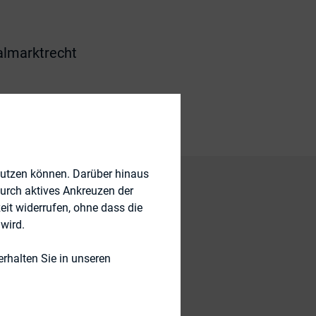
talmarktrecht
nutzen können. Darüber hinaus
durch aktives Ankreuzen der
eit widerrufen, ohne dass die
 11164
wird.
näre in der
rhalten Sie in unseren
ch auf Erteilung
er Vorstand daher
e sie vollständig zu