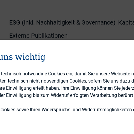
ESG (inkl. Nachhaltigkeit & Governance), Kapi
Externe Publikationen
 uns wichtig
e technisch notwendige Cookies ein, damit Sie unsere Webseite 
eten technisch nicht notwendigen Cookies, sofern Sie uns dazu 
 Einwilligung erteilt haben. Ihre Einwilligung können Sie jederz
l vom 11.06.2015, Az. 23 U 4375/14, BeckRS 2015,
r Einwilligung bis zum Widerruf erfolgten Verarbeitung berührt 
t entschieden, dass das Auskunftsrecht der Aktio
Cookies sowie Ihren Widerspruchs- und Widerrufsmöglichkeiten e
emäß § 131 AktG grundsätzlich nur einen Anspru
uskunft verleihe. In Bezug auf Urkunden genüge d
cht, wenn er ihren wesentlichen Inhalt mitteilt, ohn