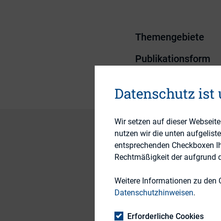
Themengebiete
Publikationsform
Datenschutz ist
Wir setzen auf dieser Webseit
nutzen wir die unten aufgelist
entsprechenden Checkboxen Ihre
OLG München, Urtei
Rechtmäßigkeit der aufgrund de
Das OLG München ha
Weitere Informationen zu den 
Hauptversammlung g
Datenschutzhinweisen
.
einer mündlichen A
Erforderliche Cookies
seiner Auskunftspfli