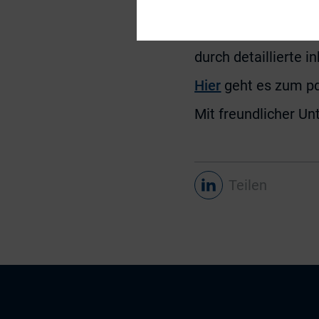
pauschal die vollst
bezweifelt hatte. 
durch detaillierte 
Hier
geht es zum p
​Mit freundlicher U
Teilen