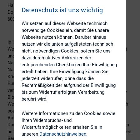
Haus am Dom (online und live)
Datenschutz ist uns wichtig
Domplatz
60311 Frankfurt am Main
Wir setzen auf dieser Webseite technisch
notwendige Cookies ein, damit Sie unsere
Webseite nutzen können. Darüber hinaus
In ihrem Jubiläumsjahr 2023 bringt die 10. Fair Finance
nutzen wir die unten aufgelisteten technisch
Week Frankfurt erneut Gesellschaft, Politik, Wissenschaft
nicht notwendigen Cookies, sofern Sie uns
und Finanzwirtschaft zusammen, um Impulse für
dazu durch aktives Ankreuzen der
Nachhaltigkeit zu setzen. Das diesjährige Motto lautet:
entsprechenden Checkboxen Ihre Einwilligung
Nachhaltigkeit in der Krise?! Ist Nachhaltigkeit in
erteilt haben. Ihre Einwilligung können Sie
Krisenzeiten noch angesagt? Ist in Zeiten von Krieg in
jederzeit widerrufen, ohne dass die
Europa und der daraus entstandenen Energiekrise,
Rechtmäßigkeit der aufgrund der Einwilligung
verbunden mit weltweiter Inflation Ökologie, Klimaschutz,
bis zum Widerruf erfolgten Verarbeitung
Biodiversität und Einhaltung der ESG-Kriterien gefährdet.
berührt wird.
Welchen Weg nehmen Finanzströme? Drohen Fragen nach
sozialer Gerechtigkeit und Verbundenheit ihre
Weitere Informationen zu den Cookies sowie
Aufmerksamkeit zu verlieren?
Ihren Widerspruchs- und
Das Fair Finance Network Frankfurt lädt alle Interessierten
Widerrufsmöglichkeiten erhalten Sie in
herzlich ein zum Mitdiskutieren, Zuhören und Fragen stellen.
unseren
Datenschutzhinweisen
.
Besuchen Sie uns an einem oder mehreren Abenden.