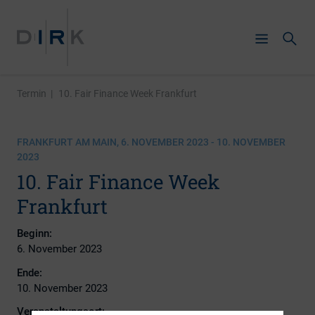
Termin
|
10. Fair Finance Week Frankfurt
FRANKFURT AM MAIN, 6. NOVEMBER 2023 - 10. NOVEMBER
2023
10. Fair Finance Week
Frankfurt
Beginn:
6. November 2023
Ende:
10. November 2023
Veranstaltungsort: