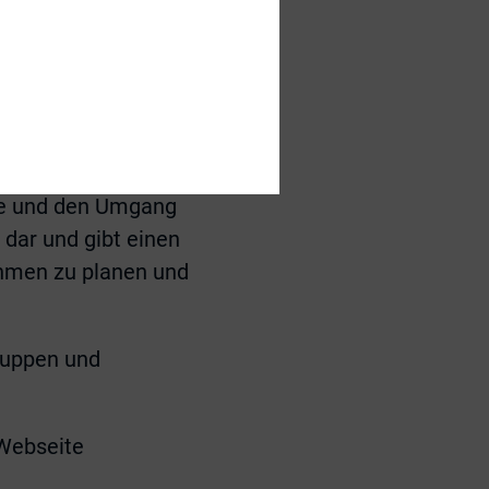
hon weit vor der
ghafen und
en“
.E.O., Flughafen
se und den Umgang
dar und gibt einen
nehmen zu planen und
ruppen und
Webseite