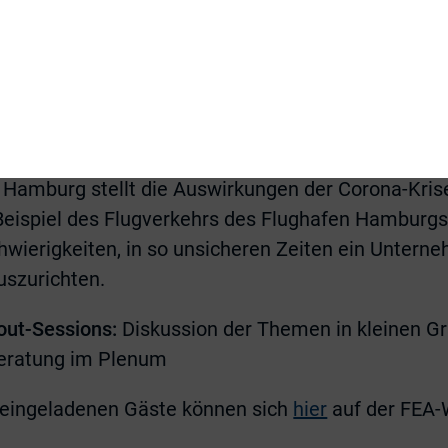
 auf den Pflichtenumfang der Geschäftsleitung sc
rkungen der Corona-Krise auf den Hamburger Flu
n, ein Unternehmen in unsicheren Zeiten zu plan
genschwiler,
Vorsitzender der Geschäftsführung / C
amburg stellt die Auswirkungen der Corona-Kri
eispiel des Flugverkehrs des Flughafen Hamburgs 
Schwierigkeiten, in so unsicheren Zeiten ein Unter
uszurichten.
out-Sessions:
Diskussion der Themen in kleinen G
eratung im Plenum
 eingeladenen Gäste können sich
hier
auf der FEA-