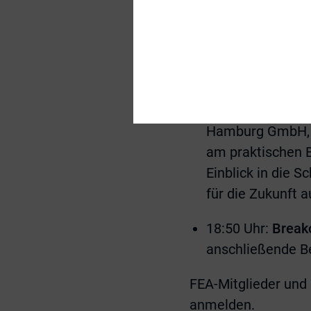
die Auswirkungen
Krise.
18:10 Uhr:
„Auswi
Herausforderunge
Herr Michael Eg
Hamburg GmbH, H
am praktischen B
Einblick in die 
für die Zukunft a
18:50 Uhr:
Break
anschließende B
FEA-Mitglieder und
anmelden.