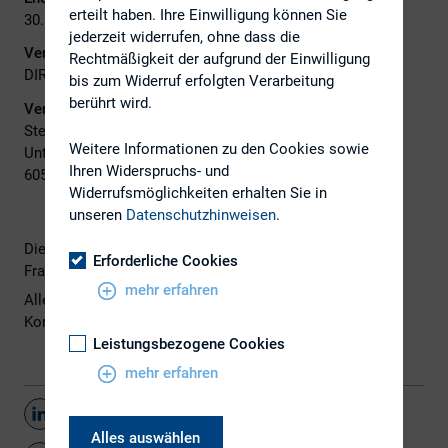
erteilt haben. Ihre Einwilligung können Sie
30. Juni 2026
jederzeit widerrufen, ohne dass die
Veranstalter:
Rechtmäßigkeit der aufgrund der Einwilligung
DIRK
bis zum Widerruf erfolgten Verarbeitung
berührt wird.
Veranstaltungsort:
Steigenberger Airport Hotel Frankfurt
Weitere Informationen zu den Cookies sowie
Unterschweinstiege 16
Ihren Widerspruchs- und
60549 Frankfurt am Main
Widerrufsmöglichkeiten erhalten Sie in
unseren
Datenschutzhinweisen
.
Die 29. DIRK-Konferenz findet am 29. und 30. Juni 2026 in
Erforderliche Cookies
Frankfurt am Main statt.
mehr erfahren
Alle wichtigen Informationen finden Sie
hier
auf der
Konferenzseite.
Leistungsbezogene Cookies
mehr erfahren
Teilen
Alles auswählen