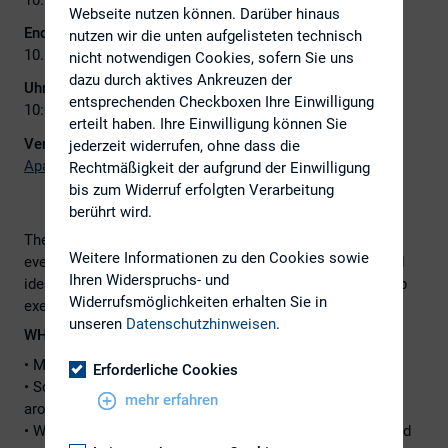
Webseite nutzen können. Darüber hinaus
Ende:
nutzen wir die unten aufgelisteten technisch
10. Oktober 2023
nicht notwendigen Cookies, sofern Sie uns
dazu durch aktives Ankreuzen der
Uhrzeit:
entsprechenden Checkboxen Ihre Einwilligung
10:00 - 22:00
erteilt haben. Ihre Einwilligung können Sie
Veranstalter:
jederzeit widerrufen, ohne dass die
Apaton Finance GmbH und GBC Research
Rechtmäßigkeit der aufgrund der Einwilligung
bis zum Widerruf erfolgten Verarbeitung
berührt wird.
The ‚International Investment Forum‘ – (‚IIF‘) is an online
Weitere Informationen zu den Cookies sowie
event and provides information on investment trends and
Ihren Widerspruchs- und
ideas, covering all aspects of various industries, from top
Widerrufsmöglichkeiten erhalten Sie in
executives around the world.
unseren
Datenschutzhinweisen
.
WHY ATTEND?
• Meet and connect online with CEOs and Top Managers
Erforderliche Cookies
• Scheduled video presentations with companies from all
mehr erfahren
around the world
• Watch companies and learn from their industry and trend