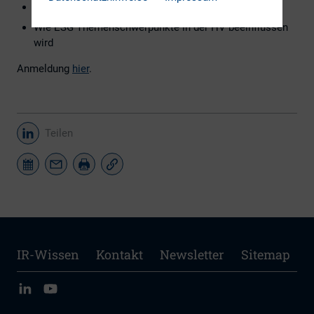
ESG in der Vorstandsvergütung
Wie ESG Themenschwerpunkte in der HV beeinflussen
wird
Anmeldung
hier
.
Teilen
IR-Wissen
Kontakt
Newsletter
Sitemap