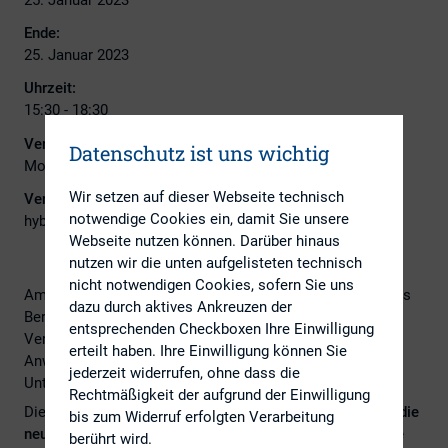
Ende:
25. Januar 2023
Uhrzeit:
15:30 - 18:30
Veranstalter:
Datenschutz ist uns wichtig
Morrison & Foerster LLP
Wir setzen auf dieser Webseite technisch
Veranstaltungsort:
notwendige Cookies ein, damit Sie unsere
hybrid
Webseite nutzen können. Darüber hinaus
nutzen wir die unten aufgelisteten technisch
nicht notwendigen Cookies, sofern Sie uns
Am 25. Januar 2023 findet von 15:30 Uhr bis 18:30 Uhr das
dazu durch aktives Ankreuzen der
Berliner Update Kapitalmarktrecht in hybrider Form statt.
entsprechenden Checkboxen Ihre Einwilligung
Veranstaltet wird das praxisorientierte Seminar durch die
erteilt haben. Ihre Einwilligung können Sie
Anwaltskanzlei Morrison & Foerster LLP u.a. mit
jederzeit widerrufen, ohne dass die
Unterstützung von Computershare.
Rechtmäßigkeit der aufgrund der Einwilligung
Die Referenten informieren über
Entwicklungen rund um die
bis zum Widerruf erfolgten Verarbeitung
neue virtuelle Hauptversammlung und zeigen auf, welche
berührt wird.