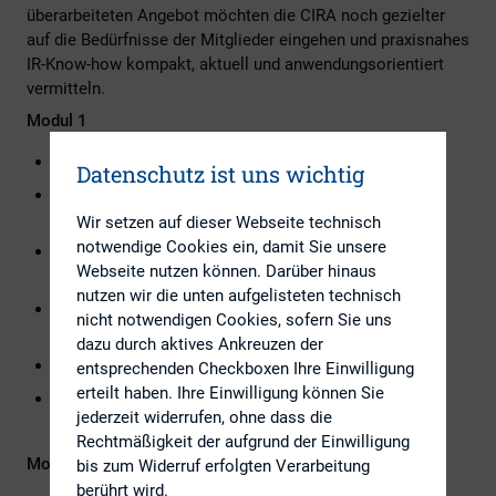
überarbeiteten Angebot möchten die CIRA noch gezielter
auf die Bedürfnisse der Mitglieder eingehen und praxisnahes
IR-Know-how kompakt, aktuell und anwendungsorientiert
vermitteln.
Modul 1
Wie Kapitalmärkte funktionieren
Datenschutz ist uns wichtig
Strategische Bedeutung von Investor Relations im
Gesamtgefüge
Wir setzen auf dieser Webseite technisch
notwendige Cookies ein, damit Sie unsere
IR-Instrumente als Steuerungs- und
Webseite nutzen können. Darüber hinaus
Positionierungswerkzeuge
nutzen wir die unten aufgelisteten technisch
Zielgruppenanalyse: Bedeutung von Investoren,
nicht notwendigen Cookies, sofern Sie uns
Analysten und weiteren Kapitalmarktakteuren
dazu durch aktives Ankreuzen der
Regulatorischer Rahmen als strategische Leitplanke
entsprechenden Checkboxen Ihre Einwilligung
erteilt haben. Ihre Einwilligung können Sie
Aus der Praxis: Einblicke in den Alltag eines/r IR-
jederzeit widerrufen, ohne dass die
Manager:in (Gast)
Rechtmäßigkeit der aufgrund der Einwilligung
Modul 2
bis zum Widerruf erfolgten Verarbeitung
berührt wird.