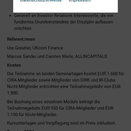
Legal, Accounting oder Finance, die im Alltag an
gemeinsamen IR-Projekten arbeiten
Generell an Investor Relations Interessierte, die ein
fundiertes Grundverständnis der Disziplin aufbauen
möchten
Referent:innen
Ute Greutter, UKcom Finance
Marcus Sander und Carsten Werle, ALLINCAPITALS
Kosten
Die Teilnahme an beiden Seminartagen kostet EUR 1.600 für
CIRA-Mitglieder sowie Mitglieder von DIRK und IR-Clubs.
Nicht-Mitglieder entrichten eine Teilnahmegebühr von EUR
1.900.
Bei Buchung eines einzelnen Moduls beträgt die
Teilnahmegebühr EUR 950 für CIRA-Mitglieder und EUR
1.150 für Nicht-Mitglieder.
Kursunterlagen und Verpflegung sind im Preis inkludiert.