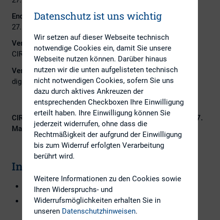
Datenschutz ist uns wichtig
Ende:
27. Mai 2021
Wir setzen auf dieser Webseite technisch
Veranstalter:
notwendige Cookies ein, damit Sie unsere
CIRA - CERCLE INVESTOR RELATIONS AUSTRIA
Webseite nutzen können. Darüber hinaus
nutzen wir die unten aufgelisteten technisch
Veranstaltungsort:
nicht notwendigen Cookies, sofern Sie uns
digital
dazu durch aktives Ankreuzen der
entsprechenden Checkboxen Ihre Einwilligung
erteilt haben. Ihre Einwilligung können Sie
CIRA-TV-Veranstaltung
„ESG Ratings“
am
Donnerstag, 27.
jederzeit widerrufen, ohne dass die
Mai 2021, 16:00 Uhr
Rechtmäßigkeit der aufgrund der Einwilligung
bis zum Widerruf erfolgten Verarbeitung
berührt wird.
Inhalte:
Weitere Informationen zu den Cookies sowie
Orientierungshilfen im Rating-Dschungel
Ihren Widerspruchs- und
Widerrufsmöglichkeiten erhalten Sie in
Welche ESG-Ratings /Indizes sind für
unseren
Datenschutzhinweisen
.
Investorenentscheidungen von Relevanz?