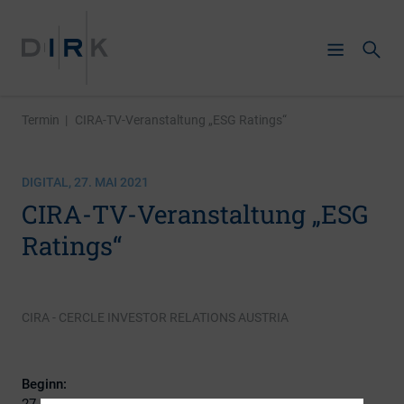
Termin
|
CIRA-TV-Veranstaltung „ESG Ratings“
DIGITAL, 27. MAI 2021
CIRA-TV-Veranstaltung „ESG
Ratings“
CIRA - CERCLE INVESTOR RELATIONS AUSTRIA
Beginn:
27. Mai 2021