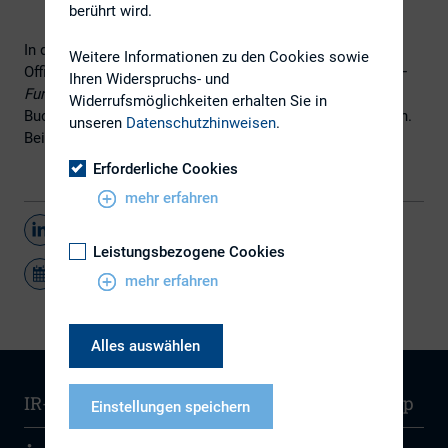
berührt wird.
In diesem Modul des CIRO – Certified Investor Relations
Weitere Informationen zu den Cookies sowie
Officer-Studiengangs wird das Thema „
Der Kapitalmarkt –
Ihren Widerspruchs- und
Funktionen, Instrumente, Zielgruppen
“ behandelt. Die
Widerrufsmöglichkeiten erhalten Sie in
Buchung einzelner CIRO-Module ist grundsätzlich möglich.
unseren
Datenschutzhinweisen
.
Bei Interesse wenden Sie sich bitte an nschulz@dirk.org.
Erforderliche Cookies
mehr erfahren
Teilen
Leistungsbezogene Cookies
mehr erfahren
Alles auswählen
IR-Wissen
Kontakt
Newsletter
Sitemap
Einstellungen speichern