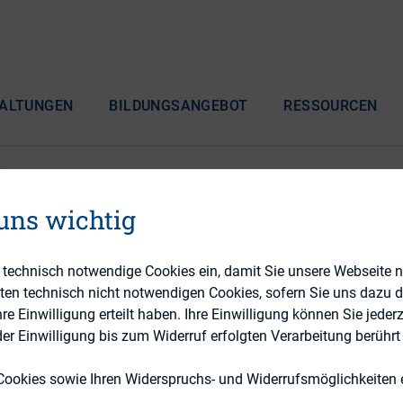
ALTUNGEN
BILDUNGSANGEBOT
RESSOURCEN
on ...
 uns wichtig
13. NOVEMBER 2021
e technisch notwendige Cookies ein, damit Sie unsere Webseite 
eten technisch nicht notwendigen Cookies, sofern Sie uns dazu 
1 – Modul E, Gruppe 3:
 Einwilligung erteilt haben. Ihre Einwilligung können Sie jederz
r Einwilligung bis zum Widerruf erfolgten Verarbeitung berührt 
kation - Formen und
Cookies sowie Ihren Widerspruchs- und Widerrufsmöglichkeiten e
nte