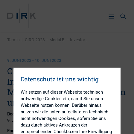
Termin
|
CIRO 2023 – Modul B: – Investor ...
9. JUNI 2023 - 10. JUNI 2023
CIRO 2023 – Modul B: -
Datenschutz ist uns wichtig
Investor Relations-
Management: Ziele, Strategien
Wir setzen auf dieser Webseite technisch
notwendige Cookies ein, damit Sie unsere
und Instrumente
Webseite nutzen können. Darüber hinaus
nutzen wir die unten aufgelisteten technisch
Beginn:
nicht notwendigen Cookies, sofern Sie uns
9. Juni 2023
dazu durch aktives Ankreuzen der
Ende:
entsprechenden Checkboxen Ihre Einwilligung