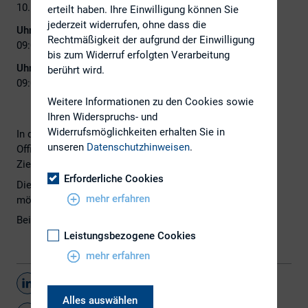
10. Juni 2023
erteilt haben. Ihre Einwilligung können Sie
jederzeit widerrufen, ohne dass die
Uhrzeit 9. Juni 2023:
Rechtmäßigkeit der aufgrund der Einwilligung
09:00 - 17:30
bis zum Widerruf erfolgten Verarbeitung
Uhrzeit 10. Juni 2023:
berührt wird.
09:00 - 17:00
Weitere Informationen zu den Cookies sowie
Ihren Widerspruchs- und
Widerrufsmöglichkeiten erhalten Sie in
In diesem Modul des CIRO – Certified Investor Relations
unseren
Datenschutzhinweisen
.
Officer-Studiengangs wird das Thema „IR-Management:
Ziele, Strategien und Instrumente“ behandelt.
Erforderliche Cookies
Die Buchung einzelner CIRO-Module ist grundsätzlich
mehr erfahren
möglich.
Bei Interesse wenden Sie sich bitte an nschulz@dirk.org.
Leistungsbezogene Cookies
mehr erfahren
Teilen
Alles auswählen