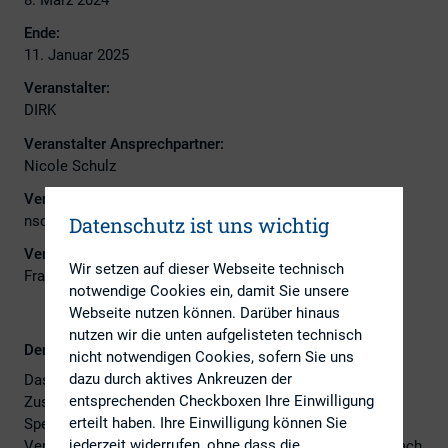
Ende:
11. Januar 2025
Veranstalter:
DIRK
Veranstalter Ansprechpartner:
Nicole Schulz
Veranstalter E-Mail:
nschulz@dirk.org
Datenschutz ist uns wichtig
Veranstaltungsort:
Wir setzen auf dieser Webseite technisch
Frankfurt School of Finance & Management
notwendige Cookies ein, damit Sie unsere
Webseite nutzen können. Darüber hinaus
nutzen wir die unten aufgelisteten technisch
Der CIRO 2024 ist ausgebucht!
nicht notwendigen Cookies, sofern Sie uns
dazu durch aktives Ankreuzen der
Das Weiterbildungsprogramm CIRO wurde in
entsprechenden Checkboxen Ihre Einwilligung
Zusammenarbeit mit kompetenten und erfahrenen
erteilt haben. Ihre Einwilligung können Sie
Spezialisten entwickelt. Im Mittelpunkt steht die
jederzeit widerrufen, ohne dass die
Vermittlung eines breit angelegten Basis-Wissens, das nach