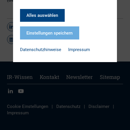
(Österreich) und IR club (Schweiz).
Alles auswählen
Teilen
Einstellungen speichern
Datenschutzhinweise
Impressum
IR-Wissen
Kontakt
Newsletter
Sitemap
Cookie Einstellungen
|
Datenschutz
|
Disclaimer
|
Impressum