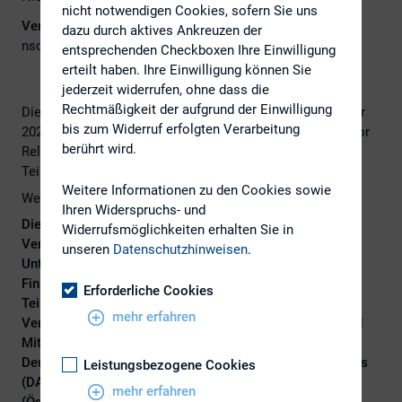
nicht notwendigen Cookies, sofern Sie uns
Veranstalter E-Mail:
dazu durch aktives Ankreuzen der
nschulz@dirk.org
entsprechenden Checkboxen Ihre Einwilligung
erteilt haben. Ihre Einwilligung können Sie
jederzeit widerrufen, ohne dass die
Rechtmäßigkeit der aufgrund der Einwilligung
Die dritte Creditor Relations Tagung bietet am 11. Februar
bis zum Widerruf erfolgten Verarbeitung
2026 eine Plattform für Experten aus dem Bereich Creditor
berührt wird.
Relations. Ein spannendes Programm erwartet die
Teilnehmerinnen und Teilnehmer.
Weitere Informationen zu den Cookies sowie
Weitere Infos finden Sie
hier
.
Ihren Widerspruchs- und
Die
CRT 2026
richtet sich an
CFOs, Investor Relations-
Widerrufsmöglichkeiten erhalten Sie in
Verantwortliche, Treasurer und Finanzentscheider
, die ihr
unseren
Datenschutzhinweisen
.
Unternehmen in einem zunehmend komplexen
Finanzumfeld zukunftssicher aufstellen möchten. Die
Erforderliche Cookies
Teilnahme an der Veranstaltung steht allen Emittenten-
mehr erfahren
Vertretern offen, insbesondere auch Mitarbeiterinnen und
Mitarbeitern von Mitgliedsunternehmen des Verbands
Deutscher Treasurer (VDT), des Deutschen Aktieninstituts
Leistungsbezogene Cookies
(DAI) sowie den DIRK-Schwesterverbänden CIRA
mehr erfahren