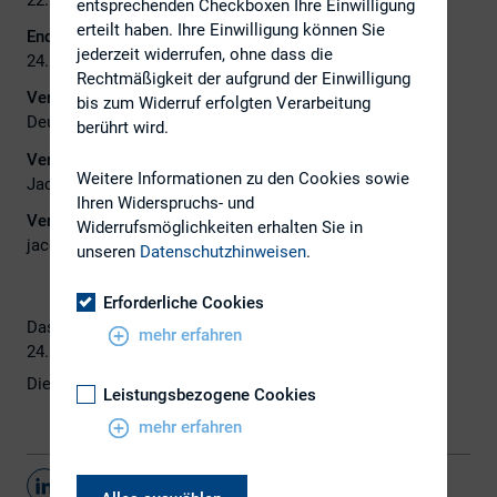
entsprechenden Checkboxen Ihre Einwilligung
erteilt haben. Ihre Einwilligung können Sie
Ende:
jederzeit widerrufen, ohne dass die
24. November 2021
Rechtmäßigkeit der aufgrund der Einwilligung
Veranstalter:
bis zum Widerruf erfolgten Verarbeitung
Deutsche Börse AG
berührt wird.
Veranstalter Ansprechpartner:
Weitere Informationen zu den Cookies sowie
Jacqueline Jankang
Ihren Widerspruchs- und
Veranstalter E-Mail:
Widerrufsmöglichkeiten erhalten Sie in
jacqueline.jankang@deutsche-boerse.com
unseren
Datenschutzhinweisen
.
Erforderliche Cookies
Das Deutsche Eigenkapitalforum 2021 findet vom 22. bis
mehr erfahren
24. November 2021 als virtuelles Format statt.
Die
Registrierung
für alle Teilnehmer ist offen.
Leistungsbezogene Cookies
mehr erfahren
Teilen