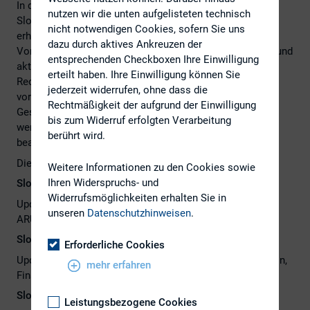
In drei, jeweils ca. 75-minütigen und themenspezifischen
nutzen wir die unten aufgelisteten technisch
Slots (Beginn um 13:00 Uhr, 14:45 Uhr und 16:30 Uhr)
nicht notwendigen Cookies, sofern Sie uns
erhalten Sie geballtes Expertenwissen in Form von
dazu durch aktives Ankreuzen der
Vorträgen und Diskussionsrunden zu den maßgeblichen und
entsprechenden Checkboxen Ihre Einwilligung
aktuellen Entwicklungen, Themen, Trends,
erteilt haben. Ihre Einwilligung können Sie
Rechtsprechungen und Gesetzesänderungen sowie -
jederzeit widerrufen, ohne dass die
vorhaben mit Bedeutung für kapitalmarktnahe
Rechtmäßigkeit der aufgrund der Einwilligung
Gesellschaften und ihre IR- und HV-Praxis. Sehr gerne
bis zum Widerruf erfolgten Verarbeitung
werden wir Ihre während des Seminars gestellten Fragen
berührt wird.
beantworten.
Die Schwerpunktthemen der einzelnen Slots:
Weitere Informationen zu den Cookies sowie
Ihren Widerspruchs- und
Slot 1 (Beginn 13:00 Uhr, Dauer bis ca. 14:15 Uhr):
Widerrufsmöglichkeiten erhalten Sie in
Update Hauptversammlung, Abstimmungsrichtlinien und
unseren
Datenschutzhinweisen
.
ARUG/SRD II
Slot 2 (Beginn 14:45 Uhr, Dauer bis ca. 16:00 Uhr):
Erforderliche Cookies
Update Kapitalmarktrecht, Verwaltungspraxis ESMA/BaFin,
mehr erfahren
Financial Reporting, Wirtschaftsprüfer-Praxis
Slot 3 (Beginn 16:30 Uhr, Dauer bis ca. 17:45 Uhr):
Leistungsbezogene Cookies