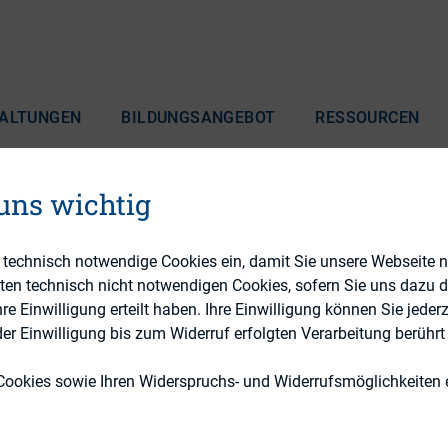
ALTUNGEN
BILDUNGSANGEBOT
RESSOURCEN
 uns wichtig
e technisch notwendige Cookies ein, damit Sie unsere Webseite 
eten technisch nicht notwendigen Cookies, sofern Sie uns dazu 
 Einwilligung erteilt haben. Ihre Einwilligung können Sie jederz
sletter April 2025 ersc
r Einwilligung bis zum Widerruf erfolgten Verarbeitung berührt 
Cookies sowie Ihren Widerspruchs- und Widerrufsmöglichkeiten e
30. April 2025
30. April 2025