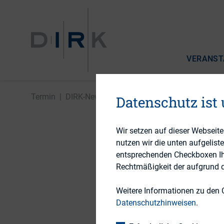
VERANST
Termin
|
DIRK-Newsletter April 2025 erscheint
Datenschutz ist
Wir setzen auf dieser Webseit
nutzen wir die unten aufgelist
30. APRIL 2025
entsprechenden Checkboxen Ihre
DIRK-New
Rechtmäßigkeit der aufgrund de
Weitere Informationen zu den 
Beginn:
Datenschutzhinweisen
.
Ende: