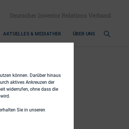
Deutscher Investor Relations Verband
AKTUELLES & MEDIATHEK
ÜBER UNS
nutzen können. Darüber hinaus
durch aktives Ankreuzen der
eit widerrufen, ohne dass die
heint
wird.
rhalten Sie in unseren