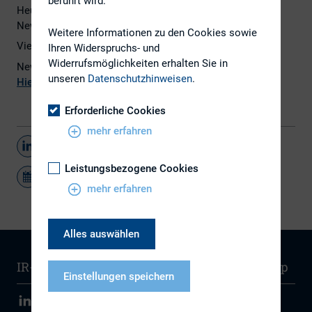
berührt wird.
Heute erscheint die Dezember-Ausgabe des DIRK-
Newsletters.
Weitere Informationen zu den Cookies sowie
Viel Spaß beim Lesen!
Ihren Widerspruchs- und
Widerrufsmöglichkeiten erhalten Sie in
Newsletter noch nicht abonniert?
unseren
Datenschutzhinweisen
.
Hier
geht es zur Registrierung.
Erforderliche Cookies
mehr erfahren
Teilen
Leistungsbezogene Cookies
mehr erfahren
Alles auswählen
IR-Wissen
Kontakt
Newsletter
Sitemap
Einstellungen speichern