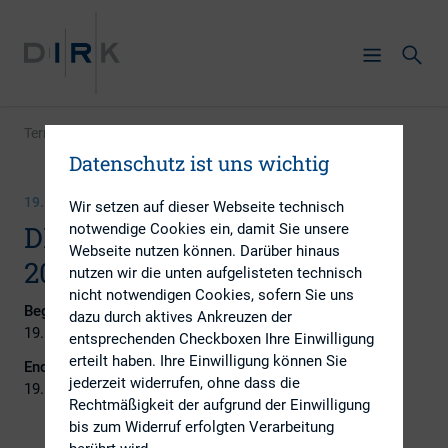
Termin
|
DIRK-Newsletter Dezember 2023 erscheint
Datenschutz ist uns wichtig
19. DEZEMBER 2023
Wir setzen auf dieser Webseite technisch
DIRK-Newsletter Dezember
notwendige Cookies ein, damit Sie unsere
Webseite nutzen können. Darüber hinaus
2023 erscheint
nutzen wir die unten aufgelisteten technisch
nicht notwendigen Cookies, sofern Sie uns
Beginn:
dazu durch aktives Ankreuzen der
19. Dezember 2023
entsprechenden Checkboxen Ihre Einwilligung
erteilt haben. Ihre Einwilligung können Sie
Ende:
jederzeit widerrufen, ohne dass die
19. Dezember 2023
Rechtmäßigkeit der aufgrund der Einwilligung
bis zum Widerruf erfolgten Verarbeitung