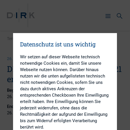
Termin
|
DIRK-Newsletter Februar 2021 erscheint
Datenschutz ist uns wichtig
Wir setzen auf dieser Webseite technisch
26. FEBRUAR 2021
notwendige Cookies ein, damit Sie unsere
DIRK-Newsletter Februar 2021
Webseite nutzen können. Darüber hinaus
nutzen wir die unten aufgelisteten technisch
erscheint
nicht notwendigen Cookies, sofern Sie uns
dazu durch aktives Ankreuzen der
Beginn:
entsprechenden Checkboxen Ihre Einwilligung
26. Februar 2021
erteilt haben. Ihre Einwilligung können Sie
Ende:
jederzeit widerrufen, ohne dass die
26. Februar 2021
Rechtmäßigkeit der aufgrund der Einwilligung
bis zum Widerruf erfolgten Verarbeitung
berührt wird.