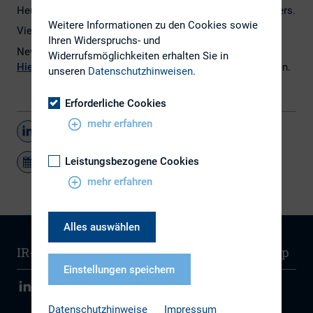
Heute erscheint die Februar-Ausgabe des DIRK-Newsletters.
Weitere Informationen zu den Cookies sowie
Viel Spaß beim Lesen!
Ihren Widerspruchs- und
Newsletter noch nicht abonniert?
Widerrufsmöglichkeiten erhalten Sie in
Hier
geht es zur Registrierung und zu vorherigen Ausgaben.
unseren
Datenschutzhinweisen
.
Erforderliche Cookies
mehr erfahren
Teilen
Leistungsbezogene Cookies
mehr erfahren
Alles auswählen
IR-Wissen
Kontakt
Newsletter
Sitemap
Einstellungen speichern
Datenschutzhinweise
Impressum