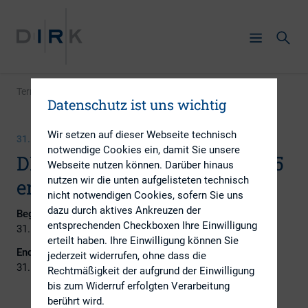
Termin
|
DIRK-Newsletter Januar 2025 erscheint
Datenschutz ist uns wichtig
Wir setzen auf dieser Webseite technisch
31. JANUAR 2025
notwendige Cookies ein, damit Sie unsere
DIRK-Newsletter Januar 2025
Webseite nutzen können. Darüber hinaus
nutzen wir die unten aufgelisteten technisch
erscheint
nicht notwendigen Cookies, sofern Sie uns
dazu durch aktives Ankreuzen der
Beginn:
entsprechenden Checkboxen Ihre Einwilligung
31. Januar 2025
erteilt haben. Ihre Einwilligung können Sie
Ende:
jederzeit widerrufen, ohne dass die
31. Januar 2025
Rechtmäßigkeit der aufgrund der Einwilligung
bis zum Widerruf erfolgten Verarbeitung
berührt wird.