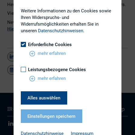
Heute erscheint die Januar-Ausgabe des DIRK-Newsletters.
Weitere Informationen zu den Cookies sowie
Viel Spaß beim Lesen!
Ihren Widerspruchs- und
Newsletter noch nicht abonniert?
Widerrufsmöglichkeiten erhalten Sie in
Hier
geht es zur Registrierung.
unseren
Datenschutzhinweisen
.
Erforderliche Cookies
mehr erfahren
Teilen
Leistungsbezogene Cookies
mehr erfahren
Alles auswählen
IR-Wissen
Kontakt
Newsletter
Sitemap
Einstellungen speichern
Datenschutzhinweise
Impressum